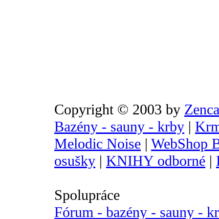
Copyright © 2003 by
Zenca
Bazény - sauny - krby
|
Krm
Melodic Noise
|
WebShop B
osušky
|
KNIHY odborné
|
Spolupráce
Fórum - bazény - sauny - k