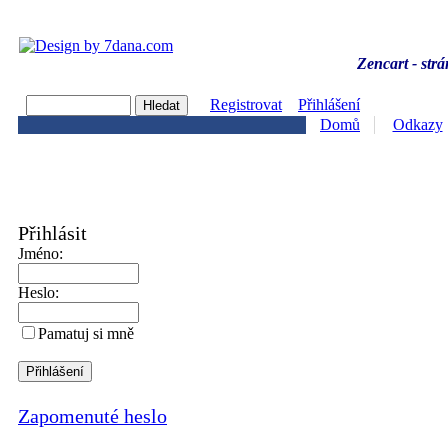
Zencart - strá
Registrovat
Přihlášení
Domů
Odkazy
Přihlásit
Jméno:
Heslo:
Pamatuj si mně
Zapomenuté heslo