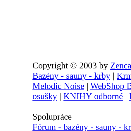
Copyright © 2003 by
Zenca
Bazény - sauny - krby
|
Krm
Melodic Noise
|
WebShop B
osušky
|
KNIHY odborné
|
Spolupráce
Fórum - bazény - sauny - k