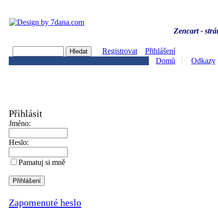
Zencart - strá
Registrovat
Přihlášení
Domů
Odkazy
Přihlásit
Jméno:
Heslo:
Pamatuj si mně
Zapomenuté heslo