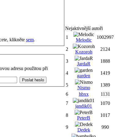
Nejaktivnější autoři
1
1002997
cete, klikněte
sem
.
Melodic
2
2124
Kozoroh
3
1888
JardaR
ovou adresu použitou při
4
1419
garden
5
1389
Nismo
6
hbxx
1131
7
1070
jandik01
8
1017
PeterB
9
990
Dedek