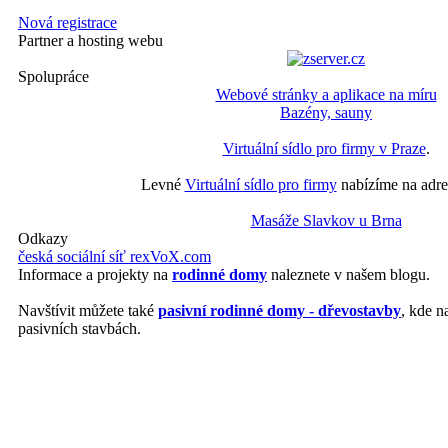
Nová registrace
Partner a hosting webu
Spolupráce
Webové stránky a aplikace na míru
Bazény, sauny
Virtuální sídlo pro firmy v Praze
.
Levné
Virtuální sídlo pro firmy
nabízíme na adre
Masáže Slavkov u Brna
Odkazy
česká sociální síť rexVoX.com
Informace a projekty na
rodinné domy
naleznete v našem blogu.
Navštívit můžete také
pasivní rodinné domy - dřevostavby
, kde n
pasivních stavbách.