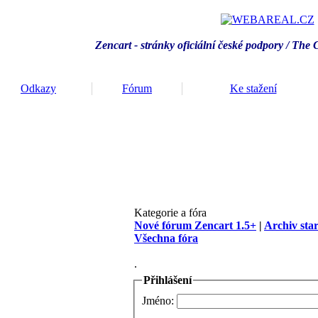
Zencart - stránky oficiální české podpory / T
he 
Odkazy
Fórum
Ke stažení
Kategorie a fóra
Nové fórum Zencart 1.5+
|
Archiv sta
Všechna fóra
.
Přihlášení
Jméno: