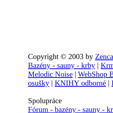
Copyright © 2003 by
Zenca
Bazény - sauny - krby
|
Krm
Melodic Noise
|
WebShop B
osušky
|
KNIHY odborné
|
Spolupráce
Fórum - bazény - sauny - k