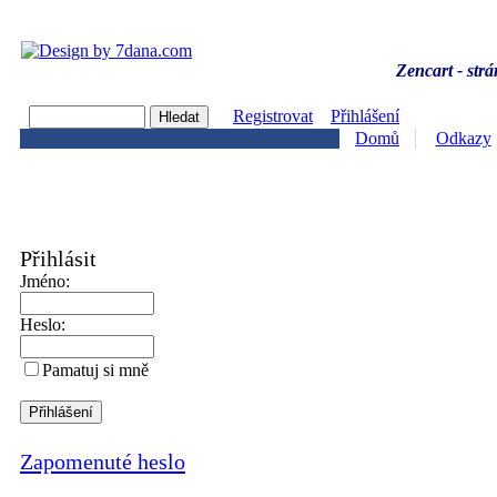
Zencart - strá
Registrovat
Přihlášení
Domů
Odkazy
Přihlásit
Jméno:
Heslo:
Pamatuj si mně
Zapomenuté heslo