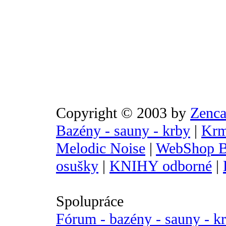
Copyright © 2003 by
Zenca
Bazény - sauny - krby
|
Krm
Melodic Noise
|
WebShop B
osušky
|
KNIHY odborné
|
Spolupráce
Fórum - bazény - sauny - k