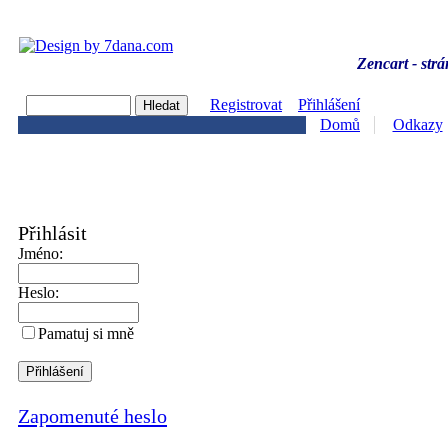
Zencart - strá
Registrovat
Přihlášení
Domů
Odkazy
Přihlásit
Jméno:
Heslo:
Pamatuj si mně
Zapomenuté heslo