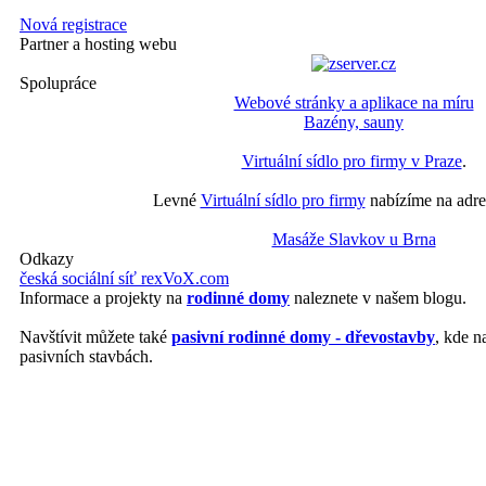
Nová registrace
Partner a hosting webu
Spolupráce
Webové stránky a aplikace na míru
Bazény, sauny
Virtuální sídlo pro firmy v Praze
.
Levné
Virtuální sídlo pro firmy
nabízíme na adre
Masáže Slavkov u Brna
Odkazy
česká sociální síť rexVoX.com
Informace a projekty na
rodinné domy
naleznete v našem blogu.
Navštívit můžete také
pasivní rodinné domy - dřevostavby
, kde n
pasivních stavbách.