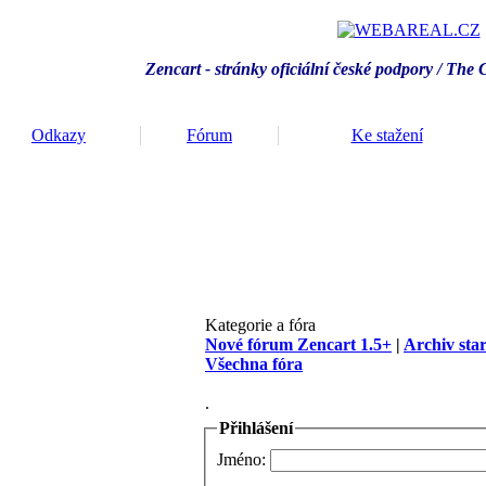
Zencart - stránky oficiální české podpory / T
he 
Odkazy
Fórum
Ke stažení
Kategorie a fóra
Nové fórum Zencart 1.5+
|
Archiv sta
Všechna fóra
.
Přihlášení
Jméno: