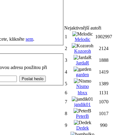
Nejaktivnější autoři
1
1002997
cete, klikněte
sem
.
Melodic
2
2124
Kozoroh
3
1888
JardaR
ovou adresu použitou při
4
1419
garden
5
1389
Nismo
6
hbxx
1131
7
1070
jandik01
8
1017
PeterB
9
990
Dedek