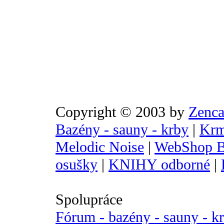
Copyright © 2003 by
Zenca
Bazény - sauny - krby
|
Krm
Melodic Noise
|
WebShop B
osušky
|
KNIHY odborné
|
Spolupráce
Fórum - bazény - sauny - k