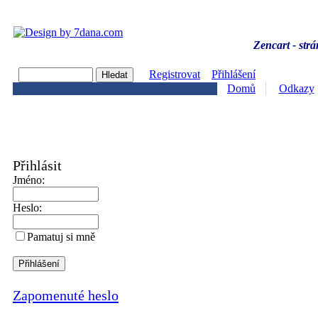
Zencart - strá
Registrovat
Přihlášení
Domů
Odkazy
Přihlásit
Jméno:
Heslo:
Pamatuj si mně
Zapomenuté heslo