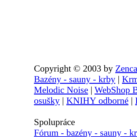
Copyright © 2003 by
Zenca
Bazény - sauny - krby
|
Krm
Melodic Noise
|
WebShop B
osušky
|
KNIHY odborné
|
Spolupráce
Fórum - bazény - sauny - k