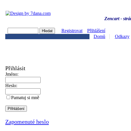
Zencart - strá
Registrovat
Přihlášení
Domů
Odkazy
Přihlásit
Jméno:
Heslo:
Pamatuj si mně
Zapomenuté heslo