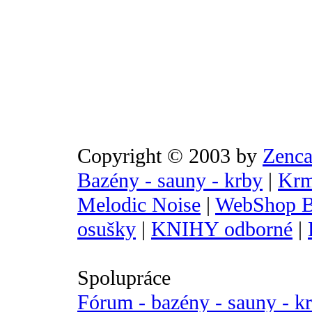
Copyright © 2003 by
Zenca
Bazény - sauny - krby
|
Krm
Melodic Noise
|
WebShop B
osušky
|
KNIHY odborné
|
Spolupráce
Fórum - bazény - sauny - k