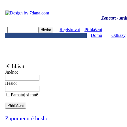
Zencart - strá
Registrovat
Přihlášení
Domů
Odkazy
Přihlásit
Jméno:
Heslo:
Pamatuj si mně
Zapomenuté heslo