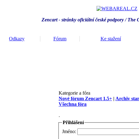
Zencart - stránky oficiální české podpory / T
he 
Odkazy
Fórum
Ke stažení
Kategorie a fóra
Nové fórum Zencart 1.5+
|
Archiv sta
Všechna fóra
.
Přihlášení
Jméno: