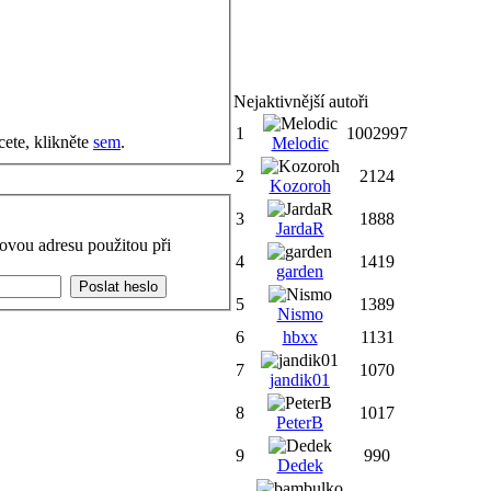
Nejaktivnější autoři
1
1002997
cete, klikněte
sem
.
Melodic
2
2124
Kozoroh
3
1888
JardaR
ovou adresu použitou při
4
1419
garden
5
1389
Nismo
6
hbxx
1131
7
1070
jandik01
8
1017
PeterB
9
990
Dedek