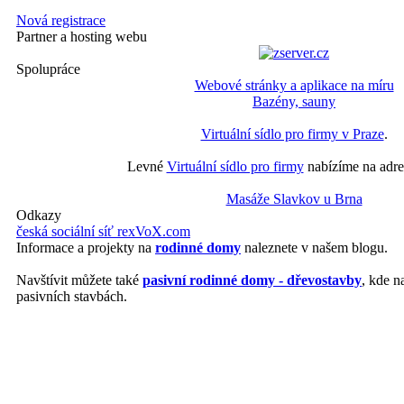
Nová registrace
Partner a hosting webu
Spolupráce
Webové stránky a aplikace na míru
Bazény, sauny
Virtuální sídlo pro firmy v Praze
.
Levné
Virtuální sídlo pro firmy
nabízíme na adre
Masáže Slavkov u Brna
Odkazy
česká sociální síť rexVoX.com
Informace a projekty na
rodinné domy
naleznete v našem blogu.
Navštívit můžete také
pasivní rodinné domy - dřevostavby
, kde n
pasivních stavbách.