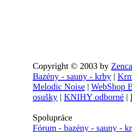
Copyright © 2003 by
Zenca
Bazény - sauny - krby
|
Krm
Melodic Noise
|
WebShop B
osušky
|
KNIHY odborné
|
Spolupráce
Fórum - bazény - sauny - k