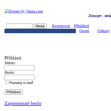
Zencart - strá
Registrovat
Přihlášení
Domů
Odkazy
Přihlásit
Jméno:
Heslo:
Pamatuj si mně
Zapomenuté heslo