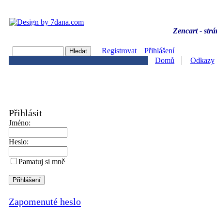
Zencart - strá
Registrovat
Přihlášení
Domů
Odkazy
Přihlásit
Jméno:
Heslo:
Pamatuj si mně
Zapomenuté heslo