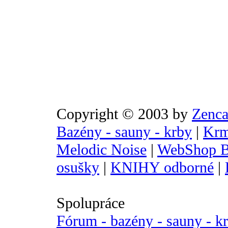
Copyright © 2003 by
Zenca
Bazény - sauny - krby
|
Krm
Melodic Noise
|
WebShop B
osušky
|
KNIHY odborné
|
Spolupráce
Fórum - bazény - sauny - k