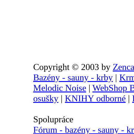
Copyright © 2003 by
Zenca
Bazény - sauny - krby
|
Krm
Melodic Noise
|
WebShop B
osušky
|
KNIHY odborné
|
Spolupráce
Fórum - bazény - sauny - k