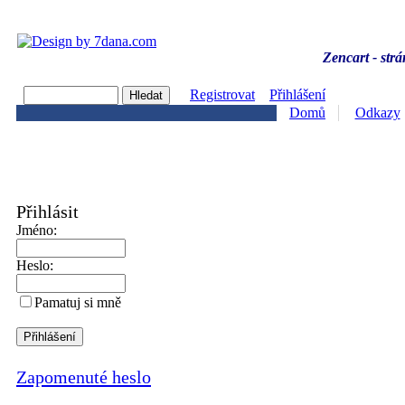
Zencart - strá
Registrovat
Přihlášení
Domů
Odkazy
Přihlásit
Jméno:
Heslo:
Pamatuj si mně
Zapomenuté heslo