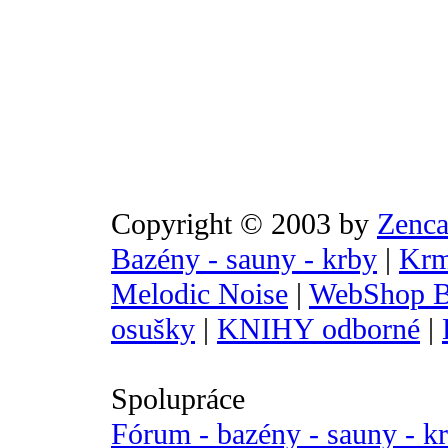
Copyright © 2003 by
Zenca
Bazény - sauny - krby
|
Krm
Melodic Noise
|
WebShop B
osušky
|
KNIHY odborné
|
Spolupráce
Fórum - bazény - sauny - k