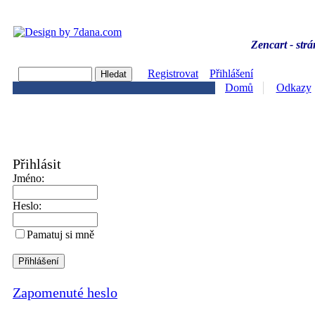
Zencart - strá
Registrovat
Přihlášení
Domů
Odkazy
Přihlásit
Jméno:
Heslo:
Pamatuj si mně
Zapomenuté heslo