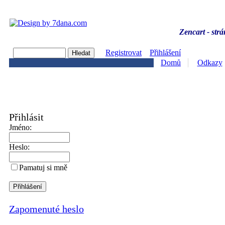
Zencart - strá
Registrovat
Přihlášení
Domů
Odkazy
Přihlásit
Jméno:
Heslo:
Pamatuj si mně
Zapomenuté heslo