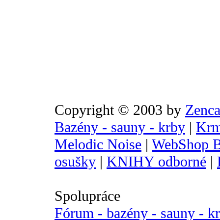
Copyright © 2003 by
Zenca
Bazény - sauny - krby
|
Krm
Melodic Noise
|
WebShop B
osušky
|
KNIHY odborné
|
Spolupráce
Fórum - bazény - sauny - k