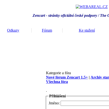
Zencart - stránky oficiální české podpory / T
he 
Odkazy
Fórum
Ke stažení
Kategorie a fóra
Nové fórum Zencart 1.5+
|
Archiv sta
Všechna fóra
.
Přihlášení
Jméno: