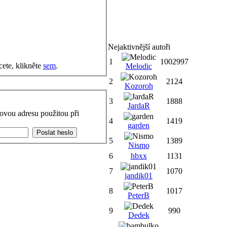
Nejaktivnější autoři
1
1002997
cete, klikněte
sem
.
Melodic
2
2124
Kozoroh
3
1888
JardaR
ovou adresu použitou při
4
1419
garden
5
1389
Nismo
6
hbxx
1131
7
1070
jandik01
8
1017
PeterB
9
990
Dedek