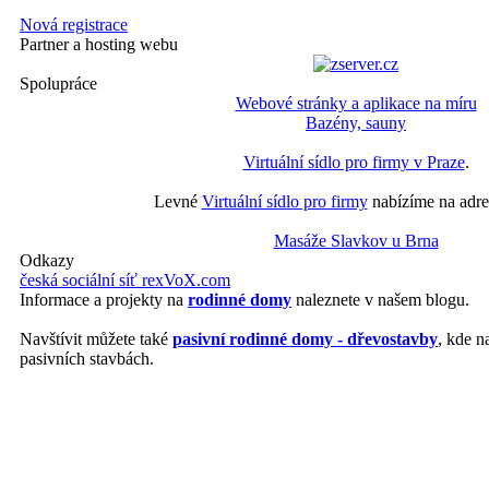
Nová registrace
Partner a hosting webu
Spolupráce
Webové stránky a aplikace na míru
Bazény, sauny
Virtuální sídlo pro firmy v Praze
.
Levné
Virtuální sídlo pro firmy
nabízíme na adre
Masáže Slavkov u Brna
Odkazy
česká sociální síť rexVoX.com
Informace a projekty na
rodinné domy
naleznete v našem blogu.
Navštívit můžete také
pasivní rodinné domy - dřevostavby
, kde n
pasivních stavbách.