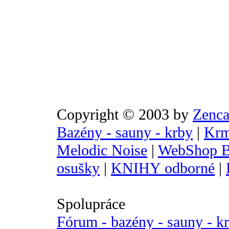
Copyright © 2003 by
Zenca
Bazény - sauny - krby
|
Krm
Melodic Noise
|
WebShop B
osušky
|
KNIHY odborné
|
Spolupráce
Fórum - bazény - sauny - k