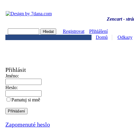
Zencart - strá
Registrovat
Přihlášení
Domů
Odkazy
Přihlásit
Jméno:
Heslo:
Pamatuj si mně
Zapomenuté heslo