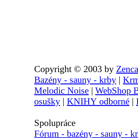
Copyright © 2003 by
Zenca
Bazény - sauny - krby
|
Krm
Melodic Noise
|
WebShop B
osušky
|
KNIHY odborné
|
Spolupráce
Fórum - bazény - sauny - k