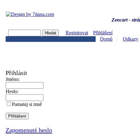
Zencart - strá
Registrovat
Přihlášení
Domů
Odkazy
Přihlásit
Jméno:
Heslo:
Pamatuj si mně
Zapomenuté heslo