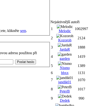
Nejaktivnější autoři
1
1002997
cete, klikněte
sem
.
Melodic
2
2124
Kozoroh
3
1888
JardaR
ovou adresu použitou při
4
1419
garden
5
1389
Nismo
6
hbxx
1131
7
1070
jandik01
8
1017
PeterB
9
990
Dedek