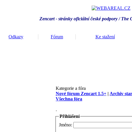
Zencart - stránky oficiální české podpory / T
he 
Odkazy
Fórum
Ke stažení
Kategorie a fóra
Nové fórum Zencart 1.5+
|
Archiv sta
Všechna fóra
.
Přihlášení
Jméno: