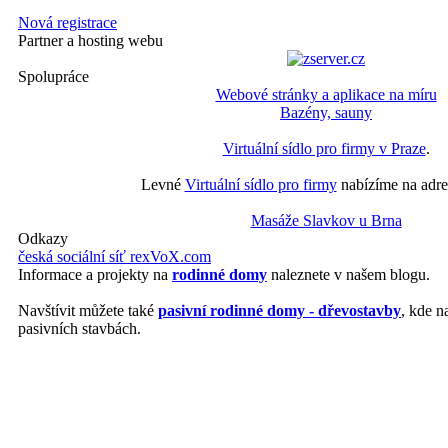
Nová registrace
Partner a hosting webu
Spolupráce
Webové stránky a aplikace na míru
Bazény, sauny
Virtuální sídlo pro firmy v Praze
.
Levné
Virtuální sídlo pro firmy
nabízíme na adre
Masáže Slavkov u Brna
Odkazy
česká sociální síť rexVoX.com
Informace a projekty na
rodinné domy
naleznete v našem blogu.
Navštívit můžete také
pasivní rodinné domy - dřevostavby
, kde n
pasivních stavbách.