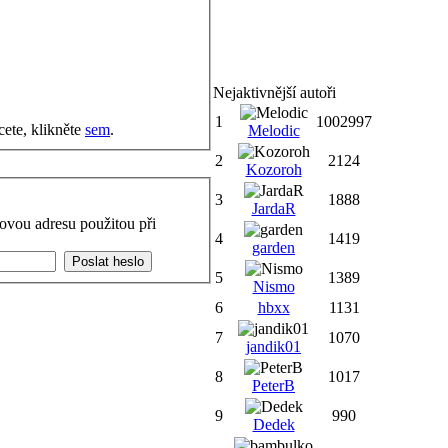
Nejaktivnější autoři
1
1002997
cete, klikněte
sem
.
Melodic
2
2124
Kozoroh
3
1888
JardaR
ovou adresu použitou při
4
1419
garden
5
1389
Nismo
6
hbxx
1131
7
1070
jandik01
8
1017
PeterB
9
990
Dedek