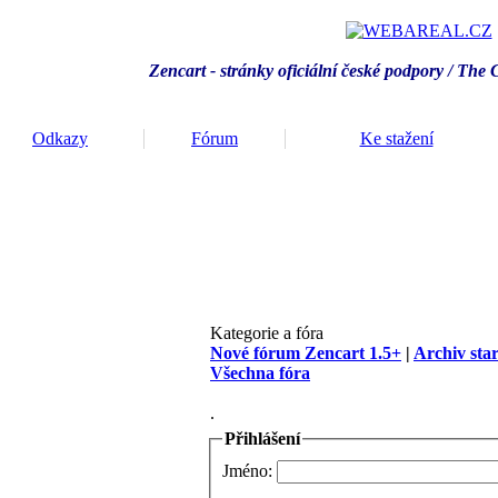
Zencart - stránky oficiální české podpory / T
he 
Odkazy
Fórum
Ke stažení
Kategorie a fóra
Nové fórum Zencart 1.5+
|
Archiv sta
Všechna fóra
.
Přihlášení
Jméno: