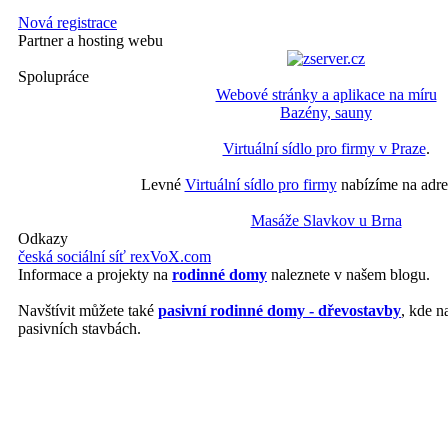
Nová registrace
Partner a hosting webu
Spolupráce
Webové stránky a aplikace na míru
Bazény, sauny
Virtuální sídlo pro firmy v Praze
.
Levné
Virtuální sídlo pro firmy
nabízíme na adre
Masáže Slavkov u Brna
Odkazy
česká sociální síť rexVoX.com
Informace a projekty na
rodinné domy
naleznete v našem blogu.
Navštívit můžete také
pasivní rodinné domy - dřevostavby
, kde n
pasivních stavbách.