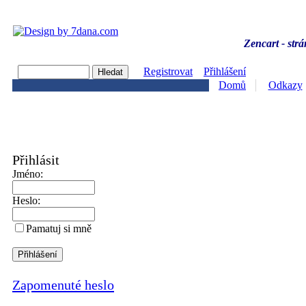
Zencart - strá
Registrovat
Přihlášení
Domů
Odkazy
Přihlásit
Jméno:
Heslo:
Pamatuj si mně
Zapomenuté heslo