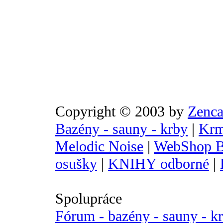
Copyright © 2003 by
Zenca
Bazény - sauny - krby
|
Krm
Melodic Noise
|
WebShop B
osušky
|
KNIHY odborné
|
Spolupráce
Fórum - bazény - sauny - k