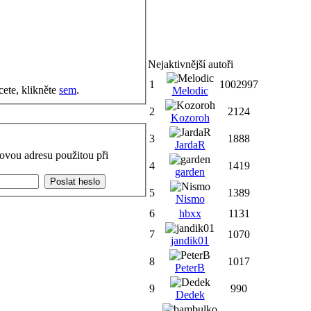
Nejaktivnější autoři
1
1002997
cete, klikněte
sem
.
Melodic
2
2124
Kozoroh
3
1888
JardaR
ovou adresu použitou při
4
1419
garden
5
1389
Nismo
6
hbxx
1131
7
1070
jandik01
8
1017
PeterB
9
990
Dedek