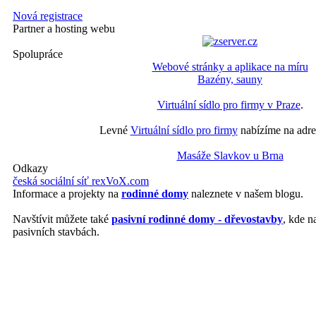
Nová registrace
Partner a hosting webu
Spolupráce
Webové stránky a aplikace na míru
Bazény, sauny
Virtuální sídlo pro firmy v Praze
.
Levné
Virtuální sídlo pro firmy
nabízíme na adre
Masáže Slavkov u Brna
Odkazy
česká sociální síť rexVoX.com
Informace a projekty na
rodinné domy
naleznete v našem blogu.
Navštívit můžete také
pasivní rodinné domy - dřevostavby
, kde n
pasivních stavbách.