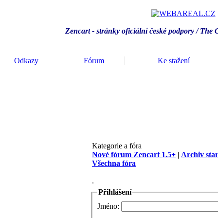
Zencart - stránky oficiální české podpory / T
he 
Odkazy
Fórum
Ke stažení
Kategorie a fóra
Nové fórum Zencart 1.5+
|
Archiv sta
Všechna fóra
.
Přihlášení
Jméno: