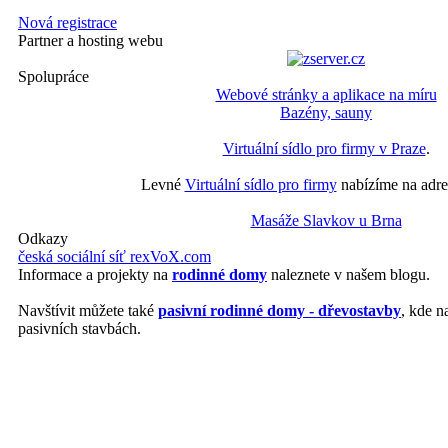
Nová registrace
Partner a hosting webu
Spolupráce
Webové stránky a aplikace na míru
Bazény, sauny
Virtuální sídlo pro firmy v Praze
.
Levné
Virtuální sídlo pro firmy
nabízíme na adre
Masáže Slavkov u Brna
Odkazy
česká sociální síť rexVoX.com
Informace a projekty na
rodinné domy
naleznete v našem blogu.
Navštívit můžete také
pasivní rodinné domy - dřevostavby
, kde n
pasivních stavbách.