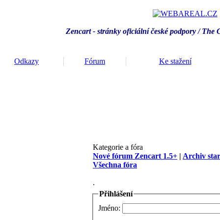
Zencart - stránky oficiální české podpory / T
he 
Odkazy
Fórum
Ke stažení
Kategorie a fóra
Nové fórum Zencart 1.5+
|
Archiv sta
Všechna fóra
.
Přihlášení
Jméno: