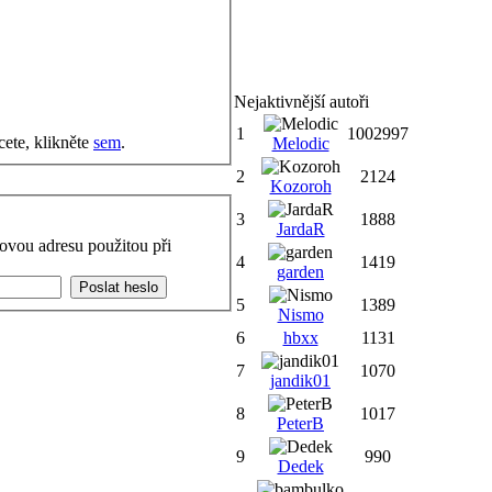
Nejaktivnější autoři
1
1002997
cete, klikněte
sem
.
Melodic
2
2124
Kozoroh
3
1888
JardaR
ovou adresu použitou při
4
1419
garden
5
1389
Nismo
6
hbxx
1131
7
1070
jandik01
8
1017
PeterB
9
990
Dedek