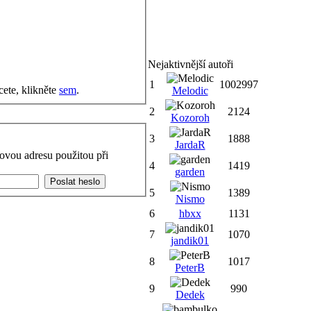
Nejaktivnější autoři
1
1002997
cete, klikněte
sem
.
Melodic
2
2124
Kozoroh
3
1888
JardaR
ovou adresu použitou při
4
1419
garden
5
1389
Nismo
6
hbxx
1131
7
1070
jandik01
8
1017
PeterB
9
990
Dedek