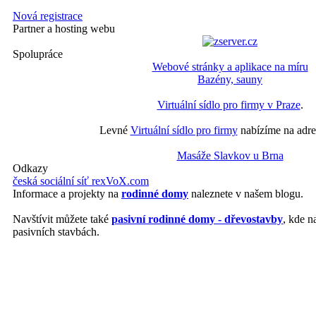
Nová registrace
Partner a hosting webu
Spolupráce
Webové stránky a aplikace na míru
Bazény, sauny
Virtuální sídlo pro firmy v Praze
.
Levné
Virtuální sídlo pro firmy
nabízíme na adre
Masáže Slavkov u Brna
Odkazy
česká sociální síť rexVoX.com
Informace a projekty na
rodinné domy
naleznete v našem blogu.
Navštívit můžete také
pasivní rodinné domy - dřevostavby
, kde n
pasivních stavbách.