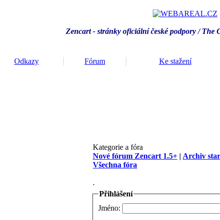
Zencart - stránky oficiální české podpory / T
he 
Odkazy
Fórum
Ke stažení
Kategorie a fóra
Nové fórum Zencart 1.5+
|
Archiv sta
Všechna fóra
.
Přihlášení
Jméno: