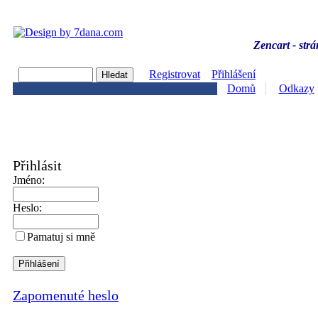
Zencart - strá
Registrovat
Přihlášení
Domů
Odkazy
Přihlásit
Jméno:
Heslo:
Pamatuj si mně
Zapomenuté heslo