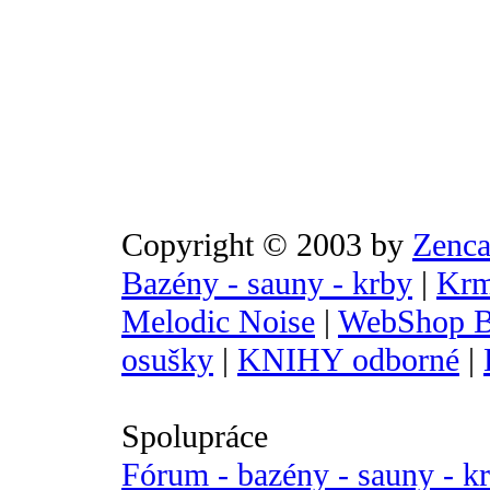
Copyright © 2003 by
Zenca
Bazény - sauny - krby
|
Krm
Melodic Noise
|
WebShop B
osušky
|
KNIHY odborné
|
Spolupráce
Fórum - bazény - sauny - k