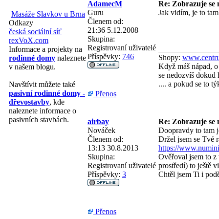
AdamecM
Re: Zobrazuje se n
Guru
Jak vidím, je to tam
Masáže Slavkov u Brna
Členem od:
Odkazy
21:36 5.12.2008
česká sociální síť
Skupina:
rexVoX.com
Registrovaní uživatelé
_______________
Informace a projekty na
Příspěvky:
746
Shopy:
www.centru
rodinné domy
naleznete
Když máš nápad, o 
v našem blogu.
se nedozvíš dokud h
.... a pokud se to 
Navštívit můžete také
pasivní rodinné domy -
Přenos
dřevostavby
, kde
naleznete informace o
pasivních stavbách.
airbay
Re: Zobrazuje se n
Nováček
Doopravdy to tam j
Členem od:
Držel jsem se Tvé 
13:13 30.8.2013
https://www.numinix
Skupina:
Ověřoval jsem to z v
Registrovaní uživatelé
prostředí) to ještě v
Příspěvky:
3
Chtěl jsem Ti i pod
Přenos