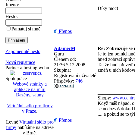
Jméno:
Díky moc!
Heslo:
Pamatuj si mně
Přenos
AdamecM
Re: Zobrazuje se n
Zapomenuté heslo
Guru
Je to jen pomíchané
Členem od:
hned zobrazí správn
Nová registrace
21:36 5.12.2008
Takže buď převeď c
Partner a hosting webu
Skupina:
změň u nich kódová
Registrovaní uživatelé
Spolupráce
Příspěvky:
746
Webové stránky a
aplikace na míru
_______________
Bazény, sauny
Shopy:
www.centru
Když máš nápad, o 
Virtuální sídlo pro firmy
se nedozvíš dokud h
v Praze
.
.... a pokud se to 
Přenos
Levné
Virtuální sídlo pro
firmy
nabízíme na adrese
v Brně.