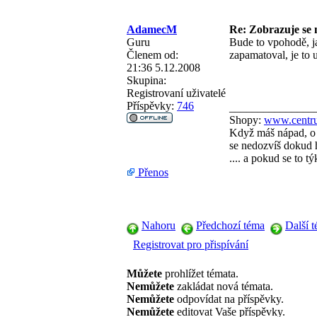
AdamecM
Re: Zobrazuje se n
Guru
Bude to vpohodě, j
Členem od:
zapamatoval, je to 
21:36 5.12.2008
Skupina:
Registrovaní uživatelé
Příspěvky:
746
_______________
Shopy:
www.centru
Když máš nápad, o 
se nedozvíš dokud h
.... a pokud se to 
Přenos
Nahoru
Předchozí téma
Další 
Registrovat pro přispívání
Můžete
prohlížet témata.
Nemůžete
zakládat nová témata.
Nemůžete
odpovídat na příspěvky.
Nemůžete
editovat Vaše příspěvky.