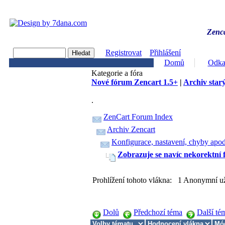
Zenca
Registrovat
Přihlášení
Domů
Odka
Kategorie a fóra
Nové fórum Zencart 1.5+
|
Archiv starý
.
ZenCart Forum Index
Archiv Zencart
Konfigurace, nastavení, chyby apod
Zobrazuje se navíc nekorektní f
Prohlížení tohoto vlákna: 1 Anonymní už
Dolů
Předchozí téma
Další té