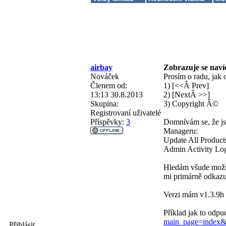
airbay
Zobrazuje se navíc
Nováček
Prosím o radu, jak o
Členem od:
1) [<<Â Prev]
13:13 30.8.2013
2) [NextÂ >>]
Skupina:
3) Copyright Â©
Registrovaní uživatelé
Příspěvky:
3
Domnívám se, že jse
Manageru:
Update All Products
Admin Activity Log
Hledám všude možně
mi primárně odkaz
Verzi mám v1.3.9h
Příklad jak to odp
main_page=index
Přihlásit