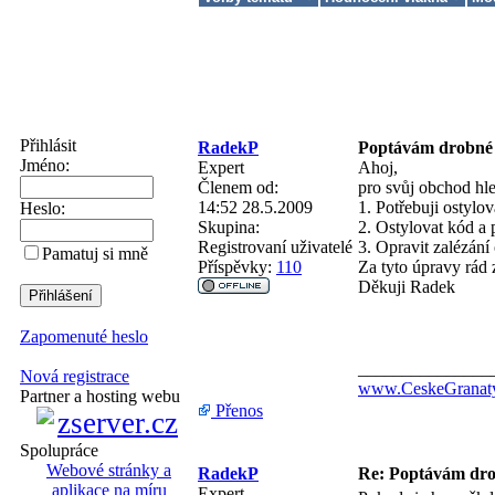
Přihlásit
RadekP
Poptávám drobné
Jméno:
Expert
Ahoj,
Členem od:
pro svůj obchod hl
14:52 28.5.2009
1. Potřebuji ostylov
Heslo:
Skupina:
2. Ostylovat kód a 
Registrovaní uživatelé
3. Opravit zalézání
Pamatuj si mně
Příspěvky:
110
Za tyto úpravy rád 
Děkuji Radek
Zapomenuté heslo
_______________
Nová registrace
www.CeskeGranaty
Partner a hosting webu
Přenos
Spolupráce
Webové stránky a
RadekP
Re: Poptávám dr
aplikace na míru
Expert