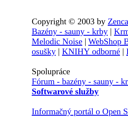
Copyright © 2003 by
Zenca
Bazény - sauny - krby
|
Krm
Melodic Noise
|
WebShop B
osušky
|
KNIHY odborné
|
Spolupráce
Fórum - bazény - sauny - k
Softwarové služby
Informačný portál o Open So