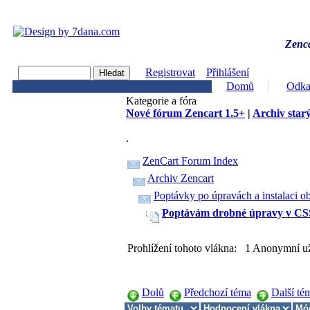
Zenca
Registrovat
Přihlášení
Domů
Odka
Kategorie a fóra
Nové fórum Zencart 1.5+
|
Archiv starý
.
ZenCart Forum Index
Archiv Zencart
Poptávky po úpravách a instalaci o
Poptávám drobné úpravy v CS
Prohlížení tohoto vlákna: 1 Anonymní už
Dolů
Předchozí téma
Další té