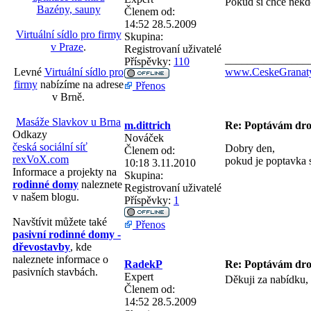
Pokud si chce někdo
Bazény, sauny
Členem od:
14:52 28.5.2009
Virtuální sídlo pro firmy
Skupina:
v Praze
.
Registrovaní uživatelé
_______________
Příspěvky:
110
www.CeskeGranaty
Levné
Virtuální sídlo pro
firmy
nabízíme na adrese
Přenos
v Brně.
Masáže Slavkov u Brna
m.dittrich
Re: Poptávám dr
Odkazy
Nováček
česká sociální síť
Dobry den,
Členem od:
rexVoX.com
pokud je poptavka s
10:18 3.11.2010
Informace a projekty na
Skupina:
rodinné domy
naleznete
Registrovaní uživatelé
v našem blogu.
Příspěvky:
1
Navštívit můžete také
Přenos
pasivní rodinné domy -
dřevostavby
, kde
naleznete informace o
RadekP
Re: Poptávám dr
pasivních stavbách.
Expert
Děkuji za nabídku,
Členem od:
14:52 28.5.2009