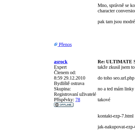
Mno, správně se k
character conversio
pak tam jsou modré
Přenos
asrock
Re: ULTIMATE 
Expert
takže zkusil jsem to
Členem od:
8:59 29.12.2010
do toho seo.url.php
Bydliště
ostrava
Skupina:
no a ted mám linky
Registrovaní uživatelé
Příspěvky:
78
takové
kontakt-ezp-7.html
jak-nakupovat-ezp-