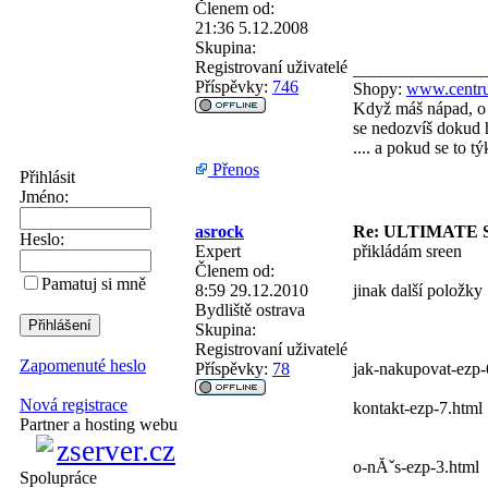
Členem od:
21:36 5.12.2008
Skupina:
Registrovaní uživatelé
_______________
Příspěvky:
746
Shopy:
www.centru
Když máš nápad, o 
se nedozvíš dokud h
.... a pokud se to 
Přenos
Přihlásit
Jméno:
asrock
Re: ULTIMATE 
Heslo:
Expert
přikládám sreen
Členem od:
Pamatuj si mně
8:59 29.12.2010
jinak další položky
Bydliště
ostrava
Skupina:
Registrovaní uživatelé
Zapomenuté heslo
Příspěvky:
78
jak-nakupovat-ezp-
Nová registrace
kontakt-ezp-7.html
Partner a hosting webu
o-nĂˇs-ezp-3.html
Spolupráce