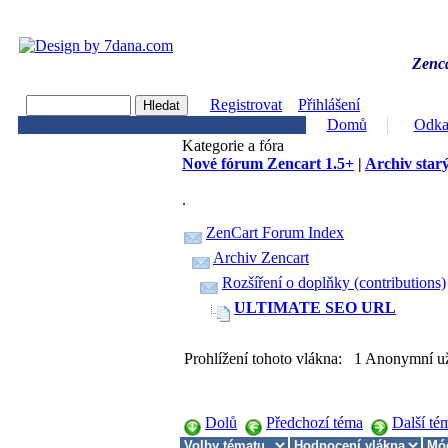
Zenca
Registrovat
Přihlášení
Domů
Odka
Kategorie a fóra
Nové fórum Zencart 1.5+
|
Archiv starý
.
ZenCart Forum Index
Archiv Zencart
Rozšíření o doplňky (contributions)
ULTIMATE SEO URL
Prohlížení tohoto vlákna: 1 Anonymní už
Dolů
Předchozí téma
Další té