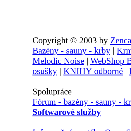
Copyright © 2003 by
Zenca
Bazény - sauny - krby
|
Krm
Melodic Noise
|
WebShop B
osušky
|
KNIHY odborné
|
Spolupráce
Fórum - bazény - sauny - k
Softwarové služby