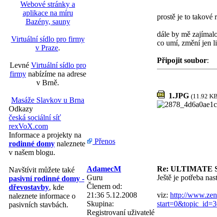
Webové stránky a
aplikace na míru
prostě je to takové
Bazény, sauny
dále by mě zajímal
Virtuální sídlo pro firmy
co umí, změní jen l
v Praze
.
Připojit soubor
:
Levné
Virtuální sídlo pro
firmy
nabízíme na adrese
v Brně.
1.JPG
(11.92 KB
Masáže Slavkov u Brna
Odkazy
česká sociální síť
rexVoX.com
Informace a projekty na
Přenos
rodinné domy
naleznete
v našem blogu.
AdamecM
Re: ULTIMATE 
Navštívit můžete také
Guru
Ještě je potřeba nas
pasivní rodinné domy -
Členem od:
dřevostavby
, kde
21:36 5.12.2008
viz:
http://www.zen
naleznete informace o
Skupina:
start=0&topic_i
pasivních stavbách.
Registrovaní uživatelé