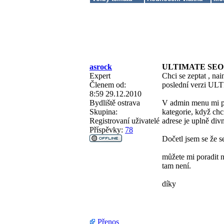
asrock
ULTIMATE SEO
Expert
Chci se zeptat , na
Členem od:
poslední verzi U
8:59 29.12.2010
Bydliště
ostrava
V admin menu mi př
Skupina:
kategorie, když chci
Registrovaní uživatelé
adrese je uplně divn
Příspěvky:
78
Dočetl jsem se že s
můžete mi poradit n
tam není.
díky
Přenos