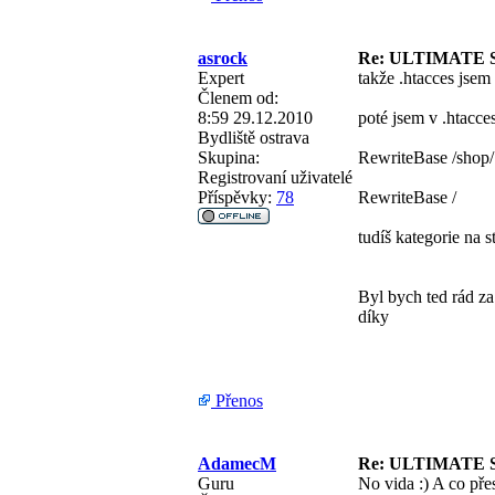
asrock
Re: ULTIMATE 
Expert
takže .htacces jsem
Členem od:
8:59 29.12.2010
poté jsem v .htacce
Bydliště
ostrava
Skupina:
RewriteBase /shop/
Registrovaní uživatelé
Příspěvky:
78
RewriteBase /
tudíš kategorie na s
Byl bych ted rád za 
díky
Přenos
AdamecM
Re: ULTIMATE 
Guru
No vida :) A co pře