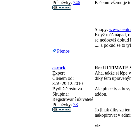
Příspěvky:
746
K čemu všemu je to 
_______________
Shopy:
www.centru
Když máš nápad, o 
se nedozvíš dokud h
.... a pokud se to 
Přenos
asrock
Re: ULTIMATE 
Expert
Aha, takže si lépe 
Členem od:
díky těm upravený
8:59 29.12.2010
Bydliště
ostrava
Ale přece ty adresy
Skupina:
addon.
Registrovaní uživatelé
Příspěvky:
78
Jo jinak díky za te
nakopírovat v admi
viz: