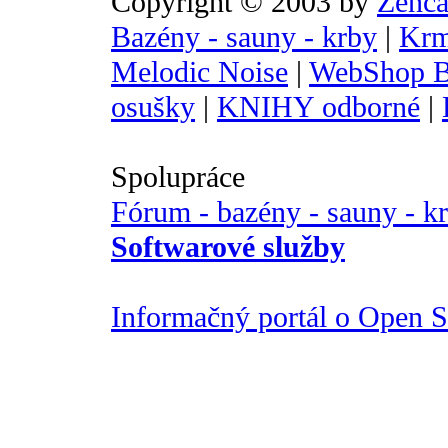
Copyright © 2003 by
Zenca
Bazény - sauny - krby
|
Krm
Melodic Noise
|
WebShop B
osušky
|
KNIHY odborné
|
Spolupráce
Fórum - bazény - sauny - k
Softwarové služby
Informačný portál o Open So