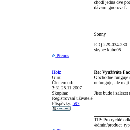
chodí jedna dve po
dávam ignorovať.
_______________
Sonny
ICQ 229-034-230
skype: kubo05
Přenos
Holz
Re: Využíváte Fa
Guru
Obchodne funguje? 
Členem od:
nefunguje, ale maji
3:31 25.11.2007
Skupina:
Jiste bude i zalezet
Registrovaní uživatelé
Příspěvky:
597
_______________
TIP: Pro rychlé odk
/admin/product_ty