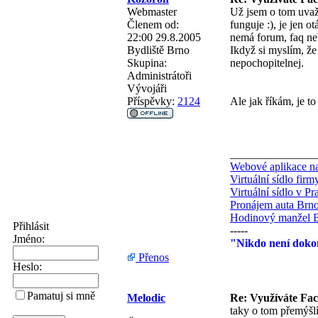
Webmaster
Už jsem o tom uvaž
Členem od:
funguje :), je jen o
22:00 29.8.2005
nemá forum, faq ne
Bydliště
Brno
Ikdyž si myslím, že
Skupina:
nepochopitelnej.
Administrátoři
Vývojáři
Příspěvky:
2124
Ale jak říkám, je to
_______________
Webové aplikace na
Virtuální sídlo fir
Virtuální sídlo v Pr
Pronájem auta Brn
Hodinový manžel 
Přihlásit
-----
Jméno:
"Nikdo není dokon
Přenos
Heslo:
Pamatuj si mně
Melodic
Re: Využíváte Fa
taky o tom přemýšlí