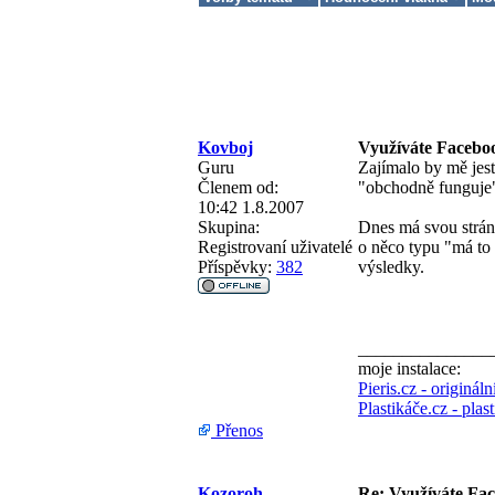
Kovboj
Využíváte Facebo
Guru
Zajímalo by mě jest
Členem od:
"obchodně funguje
10:42 1.8.2007
Skupina:
Dnes má svou strán
Registrovaní uživatelé
o něco typu "má to
Příspěvky:
382
výsledky.
_______________
moje instalace:
Pieris.cz - originál
Plastikáče.cz - pla
Přenos
Kozoroh
Re: Využíváte Fa