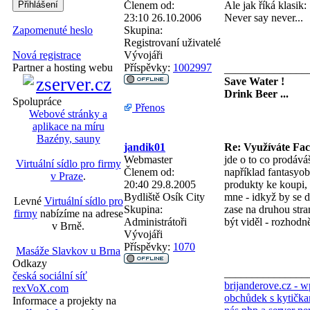
Členem od:
Ale jak říká klasik:
23:10 26.10.2006
Never say never...
Skupina:
Zapomenuté heslo
Registrovaní uživatelé
Vývojáři
Nová registrace
Příspěvky:
1002997
Partner a hosting webu
_______________
Save Water !
Drink Beer ...
Spolupráce
Přenos
Webové stránky a
aplikace na míru
Bazény, sauny
jandik01
Re: Využíváte Fa
Webmaster
jde o to co prodává
Virtuální sídlo pro firmy
Členem od:
například fantasyo
v Praze
.
20:40 29.8.2005
produkty ke koupi, 
Bydliště
Osík City
mne - idkyž by se d
Levné
Virtuální sídlo pro
Skupina:
zase na druhou str
firmy
nabízíme na adrese
Administrátoři
být viděl - rozhod
v Brně.
Vývojáři
Příspěvky:
1070
Masáže Slavkov u Brna
Odkazy
_______________
česká sociální síť
brijanderove.cz - 
rexVoX.com
obchůdek s kytička
Informace a projekty na