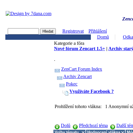
Zenca
Registrovat
Přihlášení
Domů
Odka
Kategorie a fóra
Nové fórum Zencart 1.5+
|
Archiv starý
.
ZenCart Forum Index
Archiv Zencart
Pokec
Využíváte Facebook ?
Prohlížení tohoto vlákna: 1 Anonymní už
Dolů
Předchozí téma
Další té