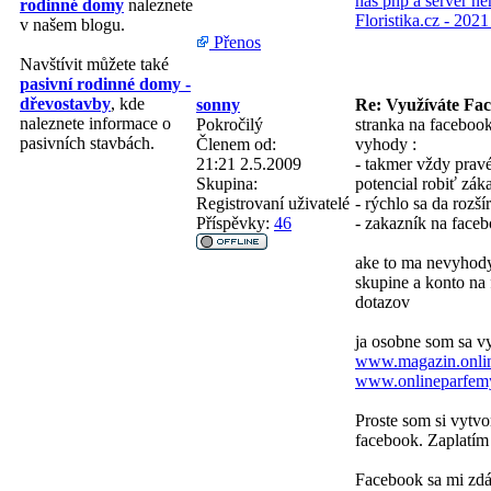
nás php a server ne
rodinné domy
naleznete
Floristika.cz - 202
v našem blogu.
Přenos
Navštívit můžete také
pasivní rodinné domy -
dřevostavby
, kde
sonny
Re: Využíváte Fa
naleznete informace o
Pokročilý
stranka na faceboo
pasivních stavbách.
Členem od:
vyhody :
21:21 2.5.2009
- takmer vždy pravé
Skupina:
potencial robiť zák
Registrovaní uživatelé
- rýchlo sa da rozš
Příspěvky:
46
- zakazník na face
ake to ma nevyhody 
skupine a konto na
dotazov
ja osobne som sa 
www.magazin.onlin
www.onlineparfem
Proste som si vytvor
facebook. Zaplatím
Facebook sa mi zdá