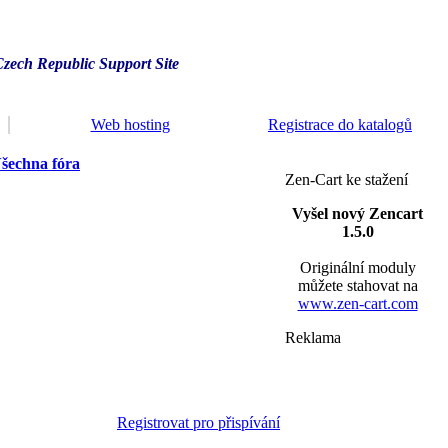
Czech Republic Support Site
Web hosting
Registrace do katalogů
šechna fóra
Zen-Cart ke stažení
Vyšel nový Zencart
1.5.0
Originální moduly
můžete stahovat na
www.zen-cart.com
Reklama
Registrovat pro přispívání