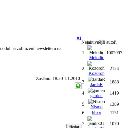
#1
Nejaktivnější autoři
 modul na zobrazení newsletteru na
1
1002997
Melodic
2
2124
Kozoroh
Zasláno: 18:20 1.1.2010
3
1888
JardaR
4
1419
garden
5
1389
Nismo
6
hbxx
1131
7
1070