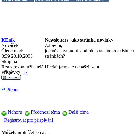
KEnik
Newslettery jako stránka novinky
Nováček
Zdravím,
Členem od:
jde nějak zapnout v administraci nebo existuje
8:39 28.10.2008
stránkách?
Skupina:
Registrovaní uživatelé
Hledal jsem ale nenašel jsem.
Příspěvky:
17
Přenos
Nahoru
Předchozí téma
Další téma
Registrovat pro přispívání
Můžete
prohlížet témata.