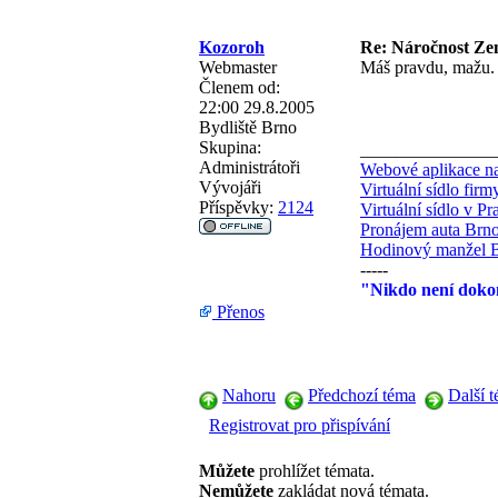
Kozoroh
Re: Náročnost Zen
Webmaster
Máš pravdu, mažu. 
Členem od:
22:00 29.8.2005
Bydliště
Brno
Skupina:
_______________
Administrátoři
Webové aplikace na
Vývojáři
Virtuální sídlo fir
Příspěvky:
2124
Virtuální sídlo v Pr
Pronájem auta Brn
Hodinový manžel 
-----
"Nikdo není dokon
Přenos
Nahoru
Předchozí téma
Další 
Registrovat pro přispívání
Můžete
prohlížet témata.
Nemůžete
zakládat nová témata.