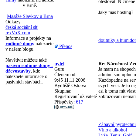
otestovat. Nicmene 
v Brně.
Jaky mas hosting?
Masáže Slavkov u Brna
Odkazy
česká sociální síť
rexVoX.com
_______________
Informace a projekty na
doutniky a humido
rodinné domy
naleznete
Přenos
v našem blogu.
Navštívit můžete také
pytel
Re: Náročnost Zen
pasivní rodinné domy -
Guru
Ja mam na shopech 
dřevostavby
, kde
Členem od:
adminu sou uplne m
naleznete informace o
9:45 11.11.2006
Kazdopadne na serve
pasivních stavbách.
Bydliště
Ostrava
svych veci. Je to 
Skupina:
asi k tomu mit vlas
Registrovaní uživatelé
zobrazovani nemam 
Příspěvky:
617
_______________
Zábavní pyrotechn
Víno a alkohol
Lyže, Tenis, Golf