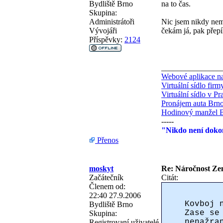
Bydliště
Brno
na to čas.
Skupina:
Administrátoři
Nic jsem nikdy nemě
Vývojáři
čekám já, pak přepí
Příspěvky:
2124
_______________
Webové aplikace na
Virtuální sídlo fir
Virtuální sídlo v Pr
Pronájem auta Brn
Hodinový manžel 
-----
"Nikdo není dokon
Přenos
moskyt
Re: Náročnost Zen
Začátečník
Citát:
Členem od:
22:40 27.9.2006
Kovboj 
Bydliště
Brno
Zase se
Skupina:
nenažra
Registrovaní uživatelé