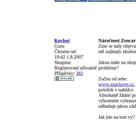
Kovboj
Náročnost Zencart
Guru
Zase se tady objevu
Členem od:
mě zajímaly zkušeno
10:42 1.8.2007
Skupina:
Jakou máte na shop
Registrovaní uživatelé
problémy?
Příspěvky:
382
Začnu od sebe:
www.znackove.cz
,
položek v nabídce.
Absolutně žádné pr
výkonném vyhrazené
odhaduje jakou zátě
Jak jste na tom vy?