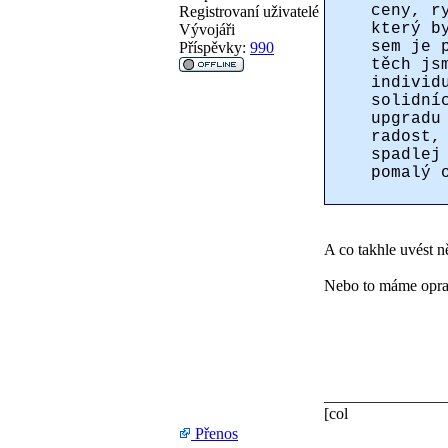
ceny, r
Registrovaní uživatelé
který b
Vývojáři
sem je 
Příspěvky:
990
těch js
individ
solidní
upgradu
radost,
spadlej
pomalý 
A co takhle uvést n
Nebo to máme opra
_______________
[col
Přenos