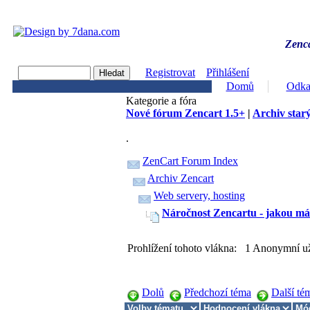
Zenca
Registrovat
Přihlášení
Domů
Odka
Kategorie a fóra
Nové fórum Zencart 1.5+
|
Archiv starý
.
ZenCart Forum Index
Archiv Zencart
Web servery, hosting
Náročnost Zencartu - jakou mát
Prohlížení tohoto vlákna: 1 Anonymní už
Dolů
Předchozí téma
Další té