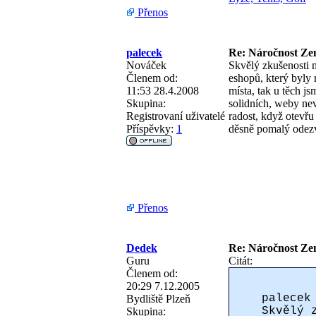
Přenos
palecek
Re: Náročnost Zen
Nováček
Skvělý zkušenosti
Členem od:
eshopů, který byly 
11:53 28.4.2008
místa, tak u těch j
Skupina:
solidních, weby ne
Registrovaní uživatelé
radost, když otevřu
Příspěvky:
1
děsně pomalý odezv
Přenos
Dedek
Re: Náročnost Zen
Guru
Citát:
Členem od:
20:29 7.12.2005
palecek
Bydliště
Plzeň
Skvělý 
Skupina: