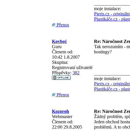
_______________
moje instalace:
Pieris.cz - originál
Plastikáče.cz - pla
Přenos
Kovboj
Re: Náročnost Zen
Guru
Tak nerozumím - má
Členem od:
hostingy?
10:42 1.8.2007
Skupina:
Registrovaní uživatelé
Příspěvky:
382
_______________
moje instalace:
Pieris.cz - originál
Plastikáče.cz - pla
Přenos
Kozoroh
Re: Náročnost Zen
Webmaster
Žádný problém, spíš
Členem od:
Jeden obchod hostuj
22:00 29.8.2005
problémů. A to obc