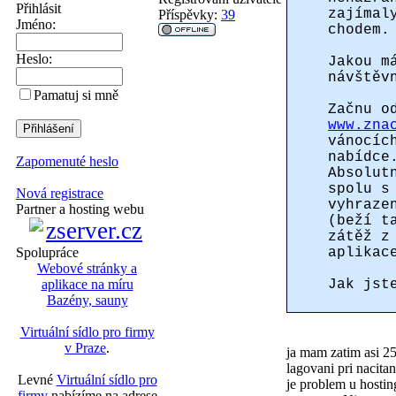
Přihlásit
zajímal
Příspěvky:
39
Jméno:
chodem.
Heslo:
Jakou m
návštěv
Pamatuj si mně
Začnu o
www.zna
vánocíc
nabídce
Zapomenuté heslo
Absolut
spolu s
Nová registrace
vyhraze
Partner a hosting webu
(beží t
zátěž z
aplikac
Spolupráce
Webové stránky a
Jak jst
aplikace na míru
Bazény, sauny
Virtuální sídlo pro firmy
v Praze
.
ja mam zatim asi 2
lagovani pri nacita
Levné
Virtuální sídlo pro
je problem u hostin
firmy
nabízíme na adrese