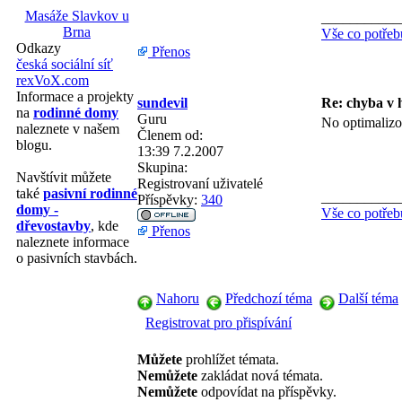
Masáže Slavkov u
___________
Brna
Vše co potřeb
Odkazy
Přenos
česká sociální síť
rexVoX.com
Informace a projekty
sundevil
Re: chyba v 
na
rodinné domy
Guru
No optimalizo
naleznete v našem
Členem od:
blogu.
13:39 7.2.2007
Skupina:
Navštívit můžete
Registrovaní uživatelé
také
pasivní rodinné
___________
Příspěvky:
340
domy -
Vše co potřeb
dřevostavby
, kde
Přenos
naleznete informace
o pasivních stavbách.
Nahoru
Předchozí téma
Další téma
Registrovat pro přispívání
Můžete
prohlížet témata.
Nemůžete
zakládat nová témata.
Nemůžete
odpovídat na příspěvky.