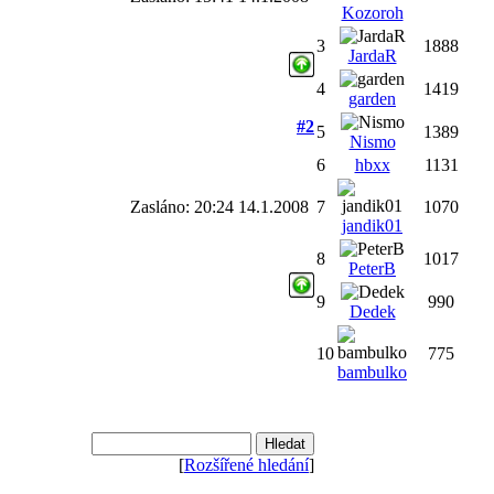
Kozoroh
3
1888
JardaR
4
1419
garden
#2
5
1389
Nismo
6
hbxx
1131
Zasláno: 20:24 14.1.2008
7
1070
jandik01
8
1017
PeterB
9
990
Dedek
10
775
bambulko
[
Rozšířené hledání
]