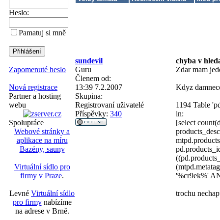
Heslo:
Pamatuj si mně
sundevil
chyba v hled
Guru
Zdar mam jede
Zapomenuté heslo
Členem od:
13:39 7.2.2007
Kdyz damneco 
Nová registrace
Skupina:
Partner a hosting
Registrovaní uživatelé
1194 Table 'pd
webu
Příspěvky:
340
in:
[select count
Spolupráce
products_desc
Webové stránky a
mtpd.product
aplikace na míru
pd.products_i
Bazény, sauny
((pd.product
(mtpd.metata
Virtuální sídlo pro
'%cr9ek%' AND
firmy v Praze
.
trochu nechap
Levné
Virtuální sídlo
pro firmy
nabízíme
na adrese v Brně.