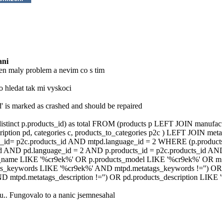
ani
n maly problem a nevim co s tim
hledat tak mi vyskoci
' is marked as crashed and should be repaired
(distinct p.products_id) as total FROM (products p LEFT JOIN manufa
ription pd, categories c, products_to_categories p2c ) LEFT JOIN me
s_id= p2c.products_id AND mtpd.language_id = 2 WHERE (p.products
d AND pd.language_id = 2 AND p.products_id = p2c.products_id AND
s_name LIKE '%cr9ek%' OR p.products_model LIKE '%cr9ek%' OR 
gs_keywords LIKE '%cr9ek%' AND mtpd.metatags_keywords !='') OR 
 mtpd.metatags_description !='') OR pd.products_description LIKE '
u.. Fungovalo to a nanic jsemnesahal