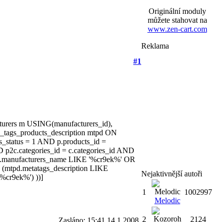
Originální moduly
můžete stahovat na
www.zen-cart.com
Reklama
#1
cturers m USING(manufacturers_id),
ta_tags_products_description mtpd ON
_status = 1 AND p.products_id =
 p2c.categories_id = c.categories_id AND
m.manufacturers_name LIKE '%cr9ek%' OR
(mtpd.metatags_description LIKE
Nejaktivnější autoři
%cr9ek%') ))]
1
1002997
Melodic
2
2124
Zasláno: 15:41 14.1.2008