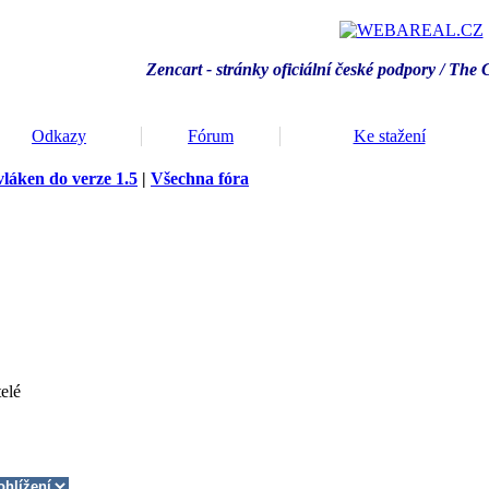
Zencart - stránky oficiální české podpory / T
he 
Odkazy
Fórum
Ke stažení
vláken do verze 1.5
|
Všechna fóra
elé