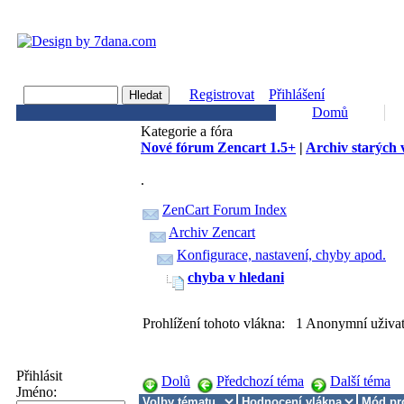
Registrovat
Přihlášení
Domů
Kategorie a fóra
Nové fórum Zencart 1.5+
|
Archiv starých 
.
ZenCart Forum Index
Archiv Zencart
Konfigurace, nastavení, chyby apod.
chyba v hledani
Prohlížení tohoto vlákna: 1 Anonymní uživat
Přihlásit
Dolů
Předchozí téma
Další téma
Jméno: