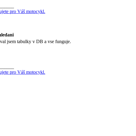
______
ujete pro Váš motocykl.
hledani
val jsem tabulky v DB a vse funguje.
______
ujete pro Váš motocykl.