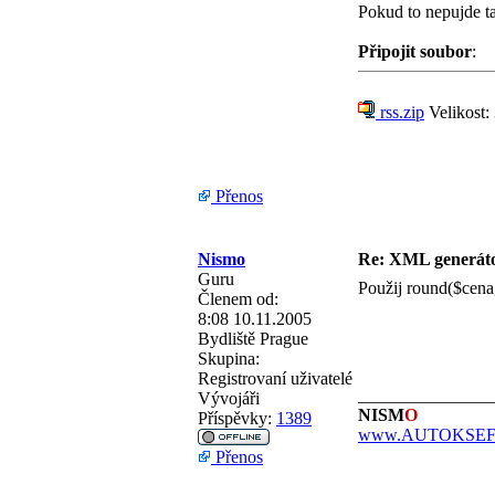
Pokud to nepujde t
Připojit soubor
:
rss.zip
Velikost:
Přenos
Nismo
Re: XML generá
Guru
Použij round($cena, 
Členem od:
8:08 10.11.2005
Bydliště
Prague
Skupina:
Registrovaní uživatelé
_______________
Vývojáři
NISM
O
Příspěvky:
1389
www.AUTOKSEFT
Přenos