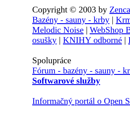
Copyright © 2003 by
Zenca
Bazény - sauny - krby
|
Krm
Melodic Noise
|
WebShop B
osušky
|
KNIHY odborné
|
Spolupráce
Fórum - bazény - sauny - k
Softwarové služby
Informačný portál o Open So