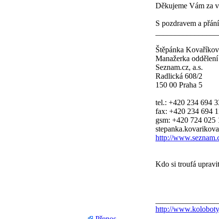
Děkujeme Vám za vy
S pozdravem a přán
________________
Štěpánka Kovaříkov
Manažerka oddělení
Seznam.cz, a.s.
Radlická 608/2
150 00 Praha 5
tel.: +420 234 694 
fax: +420 234 694 
gsm: +420 724 025 
stepanka.kovarikov
http://www.seznam.
Kdo si troufá uprav
________________
http://www.koloboty
Přenos