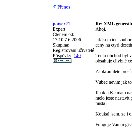
Přenos
power21
Re: XML generá
Expert
Ahoj,
Členem od:
13:10 7.6.2006
tak jsem ten soubor
Skupina:
ceny na ctyri deset
Registrovaní uživatelé
Příspěvky:
140
Tento obchod byl vy
obsahuje chybné ce
Zaokrouhlete prosí
Vubec nevim jak to
Jinak u Kc mam nast
melo jeste nastavit 
mista?
Koukal jsem, ze i or
Funguje Vam regist