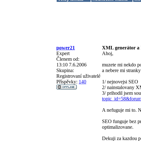
power21
XML generátor 
Expert
Ahoj,
Členem od:
13:10 7.6.2006
muzete mi nekdo po
Skupina:
a nebere mi stranky
Registrovaní uživatelé
Příspěvky:
140
1/ nejnovejsi SEO
2/ nainstalovany X
3/ prihodil jsem s
topic_id=58&foru
A nefuguje mi to. N
SEO funguje bez pr
optimalizovane.
Dekuji za kazdou 