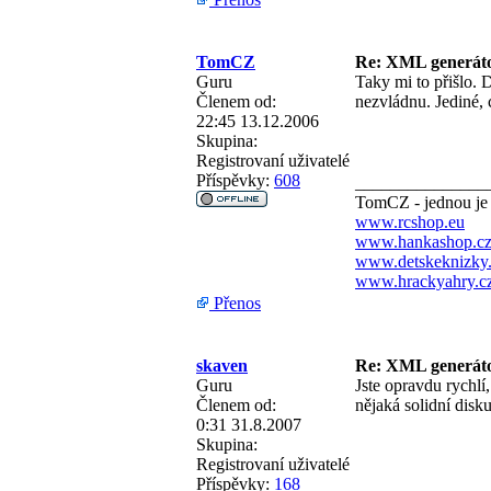
TomCZ
Re: XML generá
Guru
Taky mi to přišlo. 
Členem od:
nezvládnu. Jediné, 
22:45 13.12.2006
Skupina:
Registrovaní uživatelé
Příspěvky:
608
_______________
TomCZ - jednou je
www.rcshop.eu
www.hankashop.c
www.detskeknizky
www.hrackyahry.c
Přenos
skaven
Re: XML generá
Guru
Jste opravdu rychlí,
Členem od:
nějaká solidní dis
0:31 31.8.2007
Skupina:
Registrovaní uživatelé
Příspěvky:
168
_______________