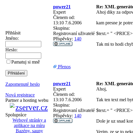
power21
Re: XML generá
Expert
Ahoj diky za odpo
Členem od:
13:10 7.6.2006
kam presne je potre
Skupina:
Přihlásit
Registrovaní uživatelé
$text.= " <PRICE>"
Jméno:
Příspěvky:
140
Tak mi to hodi chy
Heslo:
Pamatuj si mně
Přenos
power21
Re: XML generá
Zapomenuté heslo
Expert
Ahoj,
Členem od:
Nová registrace
13:10 7.6.2006
Tak ten text mel byt
Partner a hosting webu
Skupina:
Registrovaní uživatelé
$text.= " <PRICE>"
Spolupráce
Příspěvky:
140
Webové stránky a
Dole je uz snad ko
aplikace na míru
Bazény, sauny
Verim, ze se to nek