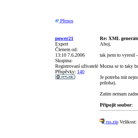
Přenos
power21
Re: XML generá
Expert
Ahoj,
Členem od:
13:10 7.6.2006
tak jsem to vyresil
Skupina:
Registrovaní uživatelé
Mozna se to taky 
Příspěvky:
140
Je potreba mit nej
priloha).
Zatim nemam zadne
Připojit soubor
:
rss.zip
Velikost: