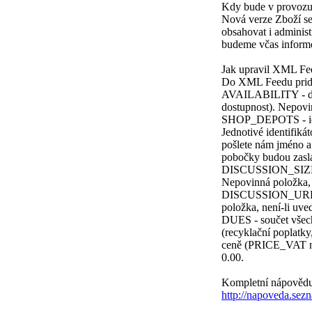
Kdy bude v provozu
Nová verze Zboží se
obsahovat i adminis
budeme včas inform
Jak upravil XML Fe
Do XML Feedu pride
AVAILABILITY - dos
dostupnost). Nepovi
SHOP_DEPOTS - iden
Jednotivé identifiká
pošlete nám jméno a
pobočky budou zasl
DISCUSSION_SIZE - 
Nepovinná položka, 
DISCUSSION_URL - 
položka, není-li uve
DUES - součet všech
(recyklační poplatky
ceně (PRICE_VAT n
0.00.
Kompletní nápovědu,
http://napoveda.sezn