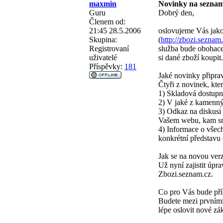
maxmin
Novinky na sezna
Guru
Dobrý den,
Členem od:
21:45 28.5.2006
oslovujeme Vás jako
Skupina:
(
http://zbozi.seznam
Registrovaní
služba bude obohacen
uživatelé
si dané zboží koupit.
Příspěvky:
181
Jaké novinky připr
Čtyři z novinek, kt
1) Skladová dostupno
2) V jaké z kamenný
3) Odkaz na diskusi 
Vašem webu, kam sm
4) Informace o všech
konkrétní představu
Jak se na novou verz
Už nyní zajistit úp
Zbozi.seznam.cz.
Co pro Vás bude př
Budete mezi prvními
lépe oslovit nové zá