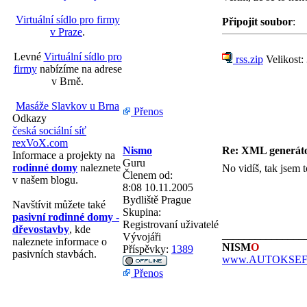
Virtuální sídlo pro firmy
Připojit soubor
:
v Praze
.
Levné
Virtuální sídlo pro
rss.zip
Velikost:
firmy
nabízíme na adrese
v Brně.
Masáže Slavkov u Brna
Přenos
Odkazy
česká sociální síť
rexVoX.com
Nismo
Re: XML generá
Informace a projekty na
Guru
rodinné domy
naleznete
No vidíš, tak jsem t
Členem od:
v našem blogu.
8:08 10.11.2005
Bydliště
Prague
Navštívit můžete také
Skupina:
pasivní rodinné domy -
Registrovaní uživatelé
dřevostavby
, kde
_______________
Vývojáři
naleznete informace o
NISM
O
Příspěvky:
1389
pasivních stavbách.
www.AUTOKSEFT
Přenos