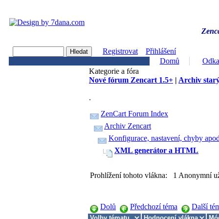
Zenca
Registrovat
Přihlášení
Domů
Odka
Kategorie a fóra
Nové fórum Zencart 1.5+
|
Archiv starý
.
ZenCart Forum Index
Archiv Zencart
Konfigurace, nastavení, chyby apod
XML generátor a HTML
Prohlížení tohoto vlákna: 1 Anonymní už
Dolů
Předchozí téma
Další té