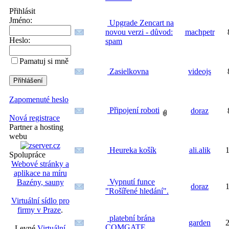
Přihlásit
Jméno:
Upgrade Zencart na
novou verzi - důvod:
machpetr
Heslo:
spam
Pamatuj si mně
Zasielkovna
videojs
Zapomenuté heslo
Připojení roboti
doraz
Nová registrace
Partner a hosting
webu
Heureka košík
ali.alik
1
Spolupráce
Webové stránky a
aplikace na míru
Vypnutí funce
Bazény, sauny
doraz
1
"Rošířené hledání".
Virtuální sídlo pro
firmy v Praze
.
platební brána
garden
2
COMGATE
Levné
Virtuální