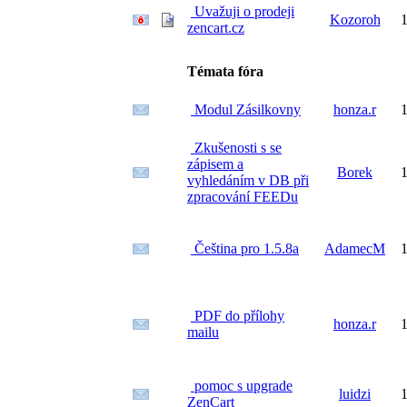
Uvažuji o prodeji
Kozoroh
1
zencart.cz
Témata fóra
Modul Zásilkovny
honza.r
1
Zkušenosti s se
zápisem a
Borek
1
vyhledáním v DB při
zpracování FEEDu
Čeština pro 1.5.8a
AdamecM
1
PDF do přílohy
honza.r
1
mailu
pomoc s upgrade
luidzi
1
ZenCart