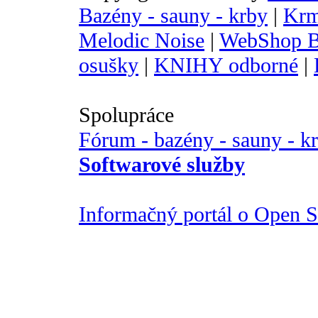
Bazény - sauny - krby
|
Krm
Melodic Noise
|
WebShop B
osušky
|
KNIHY odborné
|
Spolupráce
Fórum - bazény - sauny - k
Softwarové služby
Informačný portál o Open So