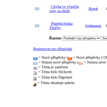
Chyba ve výpočtu
Borek
ceny za zboží
Platební brána
foglmagna
1
ThePay
Řazeno
Registrovat pro přispívání
= Nové příspěvky (
= Nové příspěvky [ Ob
= Nejsou nové příspěvky (
= Nejsou nové p
= Téma je zamčeno
= Téma bylo Stickyed.
= Téma bylo Digested.
= Téma obsahuje anketu