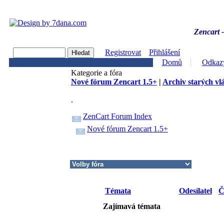
Zencart -
Registrovat
Přihlášení
Domů
Odkaz
Kategorie a fóra
Nové fórum Zencart 1.5+
|
Archiv starých vl
.
ZenCart Forum Index
Nové fórum Zencart 1.5+
Témata
Odesílatel
Č
Zajímavá témata