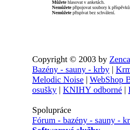
Můžete
hlasovat v anketách.
Nemůžete
připojovat soubory k příspěvk
Nemůžete
přispívat bez schválení.
Copyright © 2003 by
Zenca
Bazény - sauny - krby
|
Krm
Melodic Noise
|
WebShop B
osušky
|
KNIHY odborné
|
Spolupráce
Fórum - bazény - sauny - k