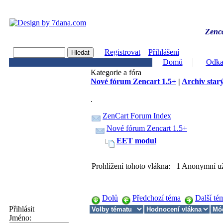
Zenca
Registrovat
Přihlášení
Domů
Odka
Kategorie a fóra
Nové fórum Zencart 1.5+
|
Archiv starý
.
ZenCart Forum Index
Nové fórum Zencart 1.5+
EET modul
Prohlížení tohoto vlákna: 1 Anonymní už
Dolů
Předchozí téma
Další té
Přihlásit
Jméno: