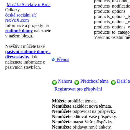
products_discount_
Masáže Slavkov u Brna
products_notificati
Odkazy
products_options
česká sociální síť
products_options_t
rexVoX.com
products_options_v
Informace a projekty na
products_options_v
rodinné domy
naleznete
products_to_catego
v našem blogu.
Všechno ostatní mě
Navštívit můžete také
pasivní rodinné domy -
dřevostavby
, kde
Přenos
naleznete informace o
pasivních stavbách.
Nahoru
Předchozí téma
Další 
Registrovat pro přispívání
Můžete
prohlížet témata.
Nemůžete
zakládat nová témata.
Nemůžete
odpovídat na příspěvky.
Nemůžete
editovat Vaše příspěvky.
Nemůžete
mazat Vaše příspěvky.
Nemůžete
přidávat nové ankety.