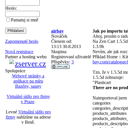
Heslo:
Pamatuj si mně
airbay
Jak po importu ta
Nováček
Ahoj, prosím o rad
Členem od:
Na Zen Cart 1.5.5d 
Zapomenuté heslo
13:13 30.8.2013
1.3.9h
Skupina:
Nevím, ale jak rozc
Nová registrace
Registrovaní uživatelé
Příklad Home :: Kits
Partner a hosting webu
Příspěvky:
3
bay.com/catalogue
Spolupráce
Tzn. že v 1.5.5d mo
Webové stránky a
1.5.5d zobrazuje:
aplikace na míru
"Plasticart
Bazény, sauny
There are no produc
Virtuální sídlo pro firmy
Naimportoval jse
v Praze
.
categories
categories_descript
Levné
Virtuální sídlo pro
products_attributes
firmy
nabízíme na adrese
products_attribute
v Brně.
products_descripti