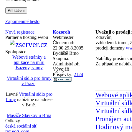
Zapomenuté heslo
Kozoroh
Uvažuji o prodeji 
Nová registrace
Webmaster
Zdravím,
Partner a hosting webu
Členem od:
vzhledem k tomu, ž
22:00 29.8.2005
prodeji domény
ww
Spolupráce
Bydliště
Brno
Webové stránky a
Skupina:
Nabídky prosím směř
aplikace na míru
Administrátoři
Za případné nabídk
Bazény, sauny
Vývojáři
Příspěvky:
2124
Virtuální sídlo pro firmy
v Praze
.
__________
Webové aplik
Levné
Virtuální sídlo pro
firmy
nabízíme na adrese
Virtuální síd
v Brně.
Virtuální síd
Masáže Slavkov u Brna
Pronájem aut
Odkazy
Hodinový ma
česká sociální síť
rexVoX.com