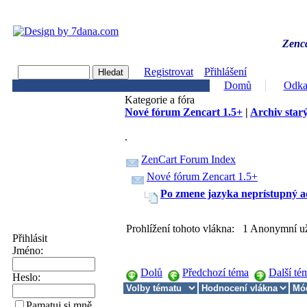
Zenca
Registrovat
Přihlášení
Domů
Odka
Kategorie a fóra
Nové fórum Zencart 1.5+
|
Archiv starý
.
ZenCart Forum Index
Nové fórum Zencart 1.5+
Po zmene jazyka neprístupný 
Prohlížení tohoto vlákna: 1 Anonymní už
Přihlásit
Jméno:
Dolů
Předchozí téma
Další té
Heslo:
Pamatuj si mně