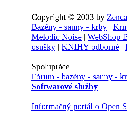
Copyright © 2003 by
Zenca
Bazény - sauny - krby
|
Krm
Melodic Noise
|
WebShop B
osušky
|
KNIHY odborné
|
Spolupráce
Fórum - bazény - sauny - k
Softwarové služby
Informačný portál o Open So