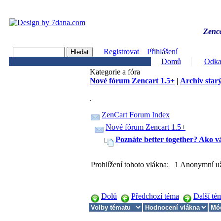
Zenca
Registrovat
Přihlášení
Domů
Odka
Kategorie a fóra
Nové fórum Zencart 1.5+
|
Archiv starý
.
ZenCart Forum Index
Nové fórum Zencart 1.5+
Poznáte better together? Ako 
Prohlížení tohoto vlákna: 1 Anonymní už
Dolů
Předchozí téma
Další té