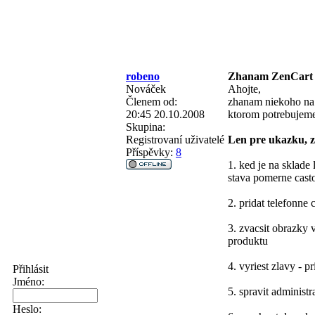
robeno
Zhanam ZenCart 
Nováček
Ahojte,
Členem od:
zhanam niekoho na 
20:45 20.10.2008
ktorom potrebujeme
Skupina:
Registrovaní uživatelé
Len pre ukazku, z
Příspěvky:
8
1. ked je na sklade
stava pomerne cast
2. pridat telefonne
3. zvacsit obrazky v
produktu
4. vyriest zlavy - p
Přihlásit
Jméno:
5. spravit administr
Heslo: