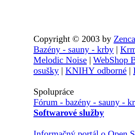
Copyright © 2003 by
Zenca
Bazény - sauny - krby
|
Krm
Melodic Noise
|
WebShop B
osušky
|
KNIHY odborné
|
Spolupráce
Fórum - bazény - sauny - k
Softwarové služby
Informačný portál o Open So