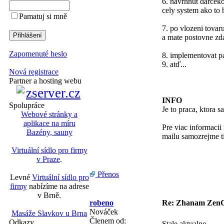
6. navrhnut darcek
cely system ako to
Pamatuj si mně
7. po vlozeni tovar
a mate postovne z
Zapomenuté heslo
8. implementovat p
9. atď...
Nová registrace
Partner a hosting webu
INFO
Spolupráce
Je to praca, ktora 
Webové stránky a
aplikace na míru
Pre viac informaci
Bazény, sauny
mailu samozrejme ti
Virtuální sídlo pro firmy
v Praze
.
Přenos
Levné
Virtuální sídlo pro
firmy
nabízíme na adrese
v Brně.
robeno
Re: Zhanam ZenC
Nováček
Masáže Slavkov u Brna
Členem od:
Odkazy
Stale aktualne