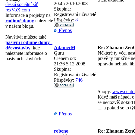
20:45 20.10.2008
česká sociální síť
Skupina:
rexVoX.com
Registrovaní uživatelé
Informace a projekty na
Příspěvky:
8
rodinné domy
naleznete
v našem blogu.
Přenos
Navštívit můžete také
pasivní rodinné domy -
AdamecM
Re: Zhanam ZenC
dřevostavby
, kde
Guru
Některé ty věci nast
naleznete informace o
Členem od:
právě ty funkčně ne
pasivních stavbách.
21:36 5.12.2008
opravdu nebude líbi
Skupina:
Registrovaní uživatelé
Příspěvky:
746
_______________
Shopy:
www.centru
Když máš nápad, o 
se nedozvíš dokud h
.... a pokud se to 
Přenos
robeno
Re: Zhanam ZenC