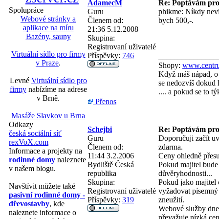
AdamecM
Re: Poptávám pro
Spolupráce
Guru
phikme: Níkdy neví
Webové stránky a
Členem od:
bych 500,-.
aplikace na míru
21:36 5.12.2008
Bazény, sauny
Skupina:
Registrovaní uživatelé
Virtuální sídlo pro firmy
Příspěvky:
746
_______________
v Praze
.
Shopy:
www.centru
Když máš nápad, o 
Levné
Virtuální sídlo pro
se nedozvíš dokud h
firmy
nabízíme na adrese
.... a pokud se to 
v Brně.
Přenos
Masáže Slavkov u Brna
Odkazy
Schejbi
Re: Poptávám pro
česká sociální síť
Guru
Doporučuji začít uv
rexVoX.com
Členem od:
zdarma.
Informace a projekty na
11:44 3.2.2006
Ceny ohledně přesu
rodinné domy
naleznete
Bydliště
Česká
Pokud majitel bude 
v našem blogu.
republika
důvěryhodnosti...
Skupina:
Pokud jako majitel 
Navštívit můžete také
Registrovaní uživatelé
vyžadovat písemný "
pasivní rodinné domy -
Příspěvky:
319
zneužití.
dřevostavby
, kde
Webové služby dnes
naleznete informace o
převažuje nízká cen