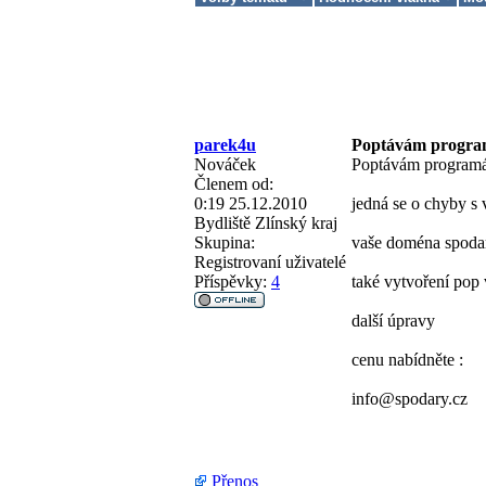
parek4u
Poptávám program
Nováček
Poptávám programá
Členem od:
0:19 25.12.2010
jedná se o chyby s 
Bydliště
Zlínský kraj
Skupina:
vaše doména spodar
Registrovaní uživatelé
Příspěvky:
4
také vytvoření pop
další úpravy
cenu nabídněte :
info@spodary.cz
Přenos