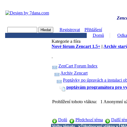
Zenca
Registrovat
Přihlášení
Domů
Odka
Kategorie a fóra
Nové fórum Zencart 1.5+
|
Archiv starý
.
ZenCart Forum Index
Archiv Zencart
Poptávky po úpravách a instalaci o
poptávám programátora pro vy
Prohlížení tohoto vlákna: 1 Anonymní už
Dolů
Předchozí téma
Další té