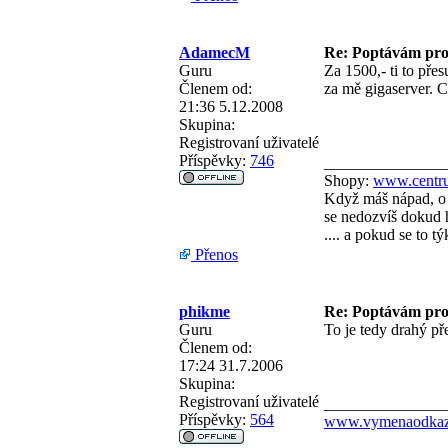
AdamecM
Re: Poptávám pro
Guru
Za 1500,- ti to pře
Členem od:
za mě gigaserver. C
21:36 5.12.2008
Skupina:
Registrovaní uživatelé
Příspěvky:
746
_______________
Shopy:
www.centru
Když máš nápad, o 
se nedozvíš dokud h
.... a pokud se to 
Přenos
phikme
Re: Poptávám pro
Guru
To je tedy drahý p
Členem od:
17:24 31.7.2006
Skupina:
Registrovaní uživatelé
_______________
Příspěvky:
564
www.vymenaodkazu.