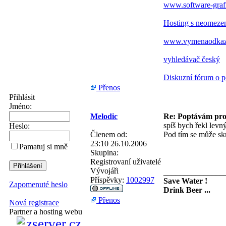
www.software-graf
Hosting s neomez
www.vymenaodkazu.
vyhledávač český
Diskuzní fórum o p
Přenos
Přihlásit
Jméno:
Melodic
Re: Poptávám pro
spíš bych řekl levn
Heslo:
Členem od:
Pod tím se může skr
23:10 26.10.2006
Pamatuj si mně
Skupina:
Registrovaní uživatelé
Vývojáři
_______________
Příspěvky:
1002997
Save Water !
Zapomenuté heslo
Drink Beer ...
Přenos
Nová registrace
Partner a hosting webu