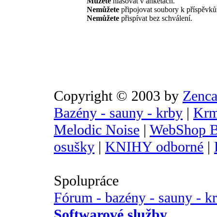
Můžete
hlasovat v anketách.
Nemůžete
připojovat soubory k příspěvk
Nemůžete
přispívat bez schválení.
Copyright © 2003 by
Zenca
Bazény - sauny - krby
|
Krm
Melodic Noise
|
WebShop B
osušky
|
KNIHY odborné
|
Spolupráce
Fórum - bazény - sauny - k
Softwarové služby