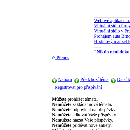
_______________
Webové aplikace na
Virtuální sídlo fir
Virtuální sídlo v Pr
Pronájem auta Brn
Hodinový manžel 
-----
"Nikdo není dokon
Přenos
Nahoru
Předchozí téma
Další 
Registrovat pro přispívání
Můžete
prohlížet témata.
Nemůžete
zakládat nová témata.
Nemůžete
odpovídat na příspěvky.
Nemůžete
editovat Vaše příspěvky.
Nemůžete
mazat Vaše příspěvky.
Nemůžete
přidávat nové ankety.