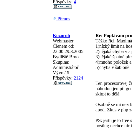
Příspěvky:
4
Přenos
Kozoroh
Re: Poptávám pro
Webmaster
Těžko říci. Maximá
Členem od:
1)nízký limit na ho
22:00 29.8.2005
2)nějaká chyba v ap
Bydliště
Brno
3)nějaké špatné př
Skupina:
4)mnoho položek a
Administrátoři
5)chyba v šabloně
Vývojáři
Příspěvky:
2124
Ten procesorovej ča
náhodou jen při gen
skirpt to dělá.
Osobně se mi nezdá,
apod. Zkus v php za
PS: jestli je to fre
hosting nechce nic ř