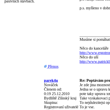
pasivních stavbách.
p.s. myšleno v dobr
_______________
Musíme si pomáha
Něco do kanceláře
http://www.ergotro
Něco do uší
http://www.patric
Přenos
parek4u
Re: Poptávám pro
Nováček
Je zde jina moznost
Členem od:
Jedna se o upravu 
0:19 25.12.2010
pote taky uprava xm
Bydliště
Zlínský kraj
Take vyskakovaci p
Skupina:
To nejdulezitejsi o
Registrovaní uživatelé
To je vse.