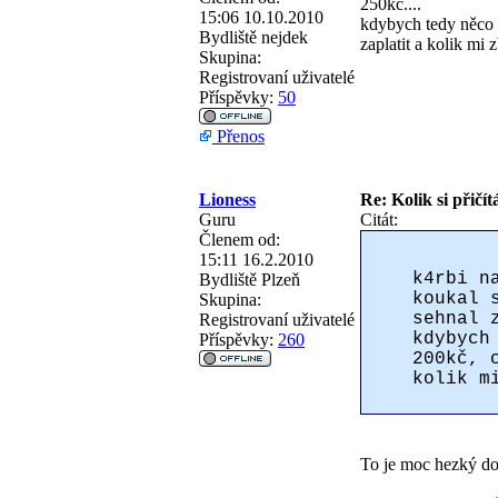
250kč....
15:06 10.10.2010
kdybych tedy něco 
Bydliště
nejdek
zaplatit a kolik mi 
Skupina:
Registrovaní uživatelé
Příspěvky:
50
Přenos
Lioness
Re: Kolik si přičít
Guru
Citát:
Členem od:
15:11 16.2.2010
k4rbi n
Bydliště
Plzeň
koukal 
Skupina:
sehnal 
Registrovaní uživatelé
kdybych
Příspěvky:
260
200kč, 
kolik m
To je moc hezký dot