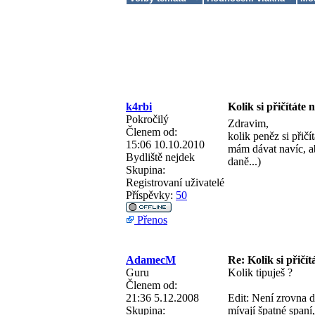
k4rbi
Kolik si přičítáte 
Pokročilý
Zdravim,
Členem od:
kolik peněz si přičí
15:06 10.10.2010
mám dávat navíc, ab
Bydliště
nejdek
daně...)
Skupina:
Registrovaní uživatelé
Příspěvky:
50
Přenos
AdamecM
Re: Kolik si přičít
Guru
Kolik tipuješ ?
Členem od:
21:36 5.12.2008
Edit: Není zrovna 
Skupina:
mívají špatné spaní