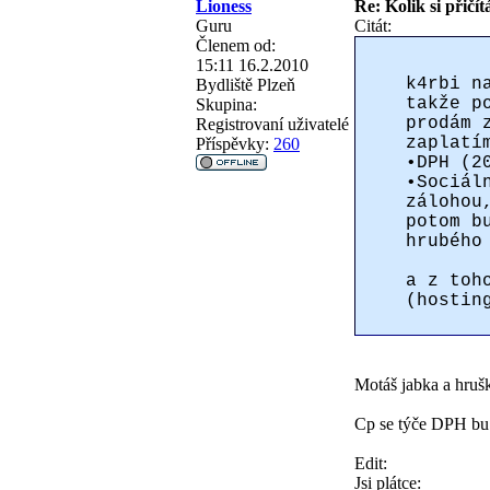
Lioness
Re: Kolik si přičít
Guru
Citát:
Členem od:
15:11 16.2.2010
k4rbi n
Bydliště
Plzeň
takže p
Skupina:
prodám 
Registrovaní uživatelé
zaplatí
Příspěvky:
260
•DPH (2
•Sociál
zálohou
potom b
hrubého
a z toh
(hostin
Motáš jabka a hruš
Cp se týče DPH bu´D
Edit:
Jsi plátce: