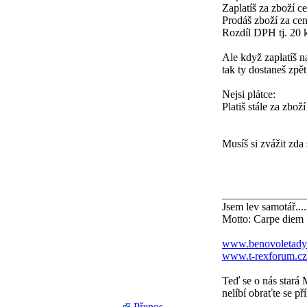
Zaplatíš za zboží
Prodáš zboží za c
Rozdíl DPH tj. 20 k
Ale když zaplatíš 
tak ty dostaneš zpě
Nejsi plátce:
Platiš stále za zbo
Musíš si zvážit zda
_______________
Jsem lev samotář....
Motto: Carpe diem
www.benovoletady
www.t-rexforum.cz
Teď se o nás stará 
nelíbí obraťte se př
Přenos