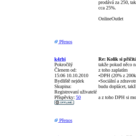
prodává za 250, ta
cca 25%.
OnlineOutlet
Přenos
k4rbi
Re: Kolik si přičít
Pokročilý
takže pokud něco n
Členem od:
z toho zaplatím
15:06 10.10.2010
•DPH (20% z 200kč
Bydliště
nejdek
•Sociální a zdravotn
Skupina:
budu doplácet, takž
Registrovaní uživatelé
Příspěvky:
50
a z toho DPH si moh
Přenos