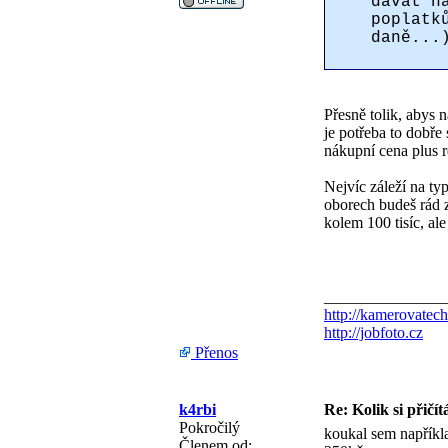
dávat n
poplatk
daně...
Přesně tolik, abys n
je potřeba to dobře 
nákupní cena plus 
Nejvíc záleží na ty
oborech budeš rád 
kolem 100 tisíc, al
_______________
http://kamerovatech
http://jobfoto.cz
Přenos
k4rbi
Re: Kolik si přičít
Pokročilý
koukal sem napříkla
Členem od: