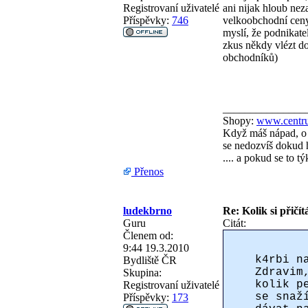
Registrovaní uživatelé
ani nijak hloub nez
Příspěvky:
746
velkoobchodní ceny,
myslí, že podnikate
zkus někdy vlézt do
obchodníků)
_______________
Shopy:
www.centru
Když máš nápad, o 
se nedozvíš dokud h
.... a pokud se to 
Přenos
ludekbrno
Re: Kolik si přičít
Guru
Citát:
Členem od:
9:44 19.3.2010
k4rbi n
Bydliště
ČR
Zdravim
Skupina:
kolik p
Registrovaní uživatelé
se snaž
Příspěvky:
173