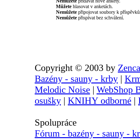
Nemůžete
přidávat nové ankety.
Můžete
hlasovat v anketách.
Nemůžete
připojovat soubory k příspěvk
Nemůžete
přispívat bez schválení.
Copyright © 2003 by
Zenca
Bazény - sauny - krby
|
Krm
Melodic Noise
|
WebShop B
osušky
|
KNIHY odborné
|
Spolupráce
Fórum - bazény - sauny - k