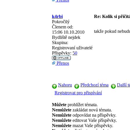
k4rbi
Re: Kolik si přičít
Pokročilý
Členem od:
takže pokud nebudu 
15:06 10.10.2010
Bydliště
nejdek
Skupina:
Registrovaní uživatelé
Příspěvky:
50
Přenos
Nahoru
Předchozí téma
Další 
Registrovat pro přispívání
Můžete
prohlížet témata.
Nemůžete
zakládat nová témata.
Nemůžete
odpovídat na příspěvky.
Nemůžete
editovat Vaše příspěvky.
Nemůžete
mazat Vaše příspěvky.