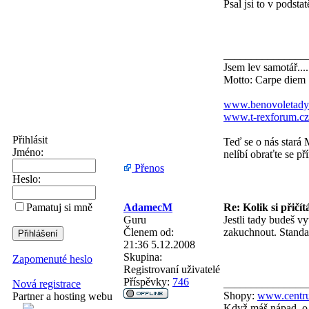
Psal jsi to v podsta
_______________
Jsem lev samotář....
Motto: Carpe diem
www.benovoletady
www.t-rexforum.cz
Přihlásit
Teď se o nás stará 
Jméno:
nelíbí obraťte se př
Přenos
Heslo:
AdamecM
Re: Kolik si přičít
Pamatuj si mně
Guru
Jestli tady budeš v
Členem od:
zakuchnout. Standa
21:36 5.12.2008
Skupina:
Zapomenuté heslo
Registrovaní uživatelé
Příspěvky:
746
_______________
Nová registrace
Shopy:
www.centru
Partner a hosting webu
Když máš nápad, o 