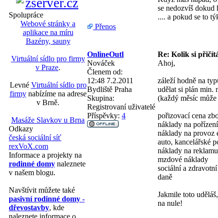
se nedozvíš dokud h
Spolupráce
.... a pokud se to 
Webové stránky a
Přenos
aplikace na míru
Bazény, sauny
OnlineOutl
Re: Kolik si přičít
Virtuální sídlo pro firmy
Nováček
Ahoj,
v Praze
.
Členem od:
12:48 7.2.2011
záleží hodně na ty
Levné
Virtuální sídlo pro
Bydliště
Praha
udělat si plán min
firmy
nabízíme na adrese
Skupina:
(každý měsíc může 
v Brně.
Registrovaní uživatelé
Příspěvky:
4
pořizovací cena zbo
Masáže Slavkov u Brna
náklady na pořízení
Odkazy
náklady na provoz e
česká sociální síť
auto, kancelářské p
rexVoX.com
náklady na reklamu
Informace a projekty na
mzdové náklady
rodinné domy
naleznete
sociální a zdravotní
v našem blogu.
daně
Navštívit můžete také
Jakmile toto uděláš
pasivní rodinné domy -
na nule!
dřevostavby
, kde
naleznete informace o