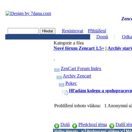
Zenca
Registrovat
Přihlášení
Domů
Odka
Kategorie a fóra
Nové fórum Zencart 1.5+
|
Archiv starý
.
ZenCart Forum Index
Archiv Zencart
Pokec
Hľadám kolegu a spolupracovn
Prohlížení tohoto vlákna: 1 Anonymní už
Dolů
Předchozí téma
Další té