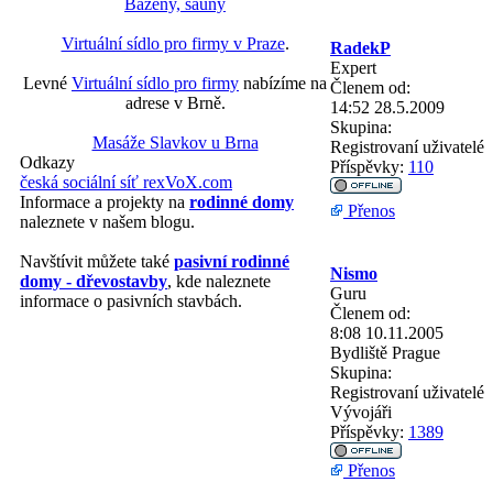
Bazény, sauny
Virtuální sídlo pro firmy v Praze
.
RadekP
Expert
Levné
Virtuální sídlo pro firmy
nabízíme na
Členem od:
adrese v Brně.
14:52 28.5.2009
Skupina:
Masáže Slavkov u Brna
Registrovaní uživatelé
Odkazy
Příspěvky:
110
česká sociální síť rexVoX.com
Informace a projekty na
rodinné domy
Přenos
naleznete v našem blogu.
Navštívit můžete také
pasivní rodinné
Nismo
domy - dřevostavby
, kde naleznete
Guru
informace o pasivních stavbách.
Členem od:
8:08 10.11.2005
Bydliště
Prague
Skupina:
Registrovaní uživatelé
Vývojáři
Příspěvky:
1389
Přenos