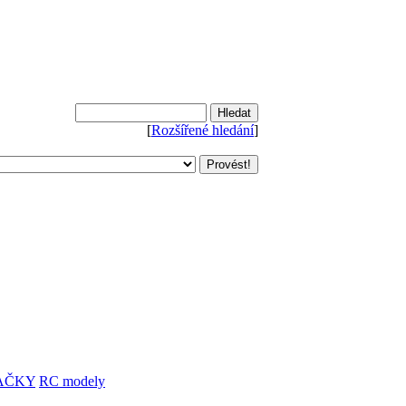
[
Rozšířené hledání
]
AČKY
RC modely