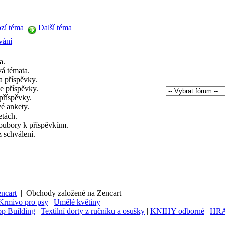
zí téma
Další téma
vání
a.
á témata.
 příspěvky.
e příspěvky.
příspěvky.
é ankety.
etách.
soubory k příspěvkům.
z schválení.
ncart
|
Obchody založené na Zencart
Krmivo pro psy
|
Umělé květiny
p Building
|
Textilní dorty z ručníku a osušky
|
KNIHY odborné
|
HR