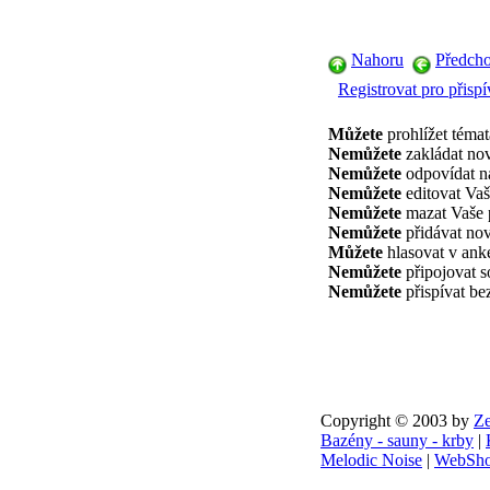
Nahoru
Předcho
Registrovat pro přispí
Můžete
prohlížet témat
Nemůžete
zakládat nov
Nemůžete
odpovídat na
Nemůžete
editovat Vaš
Nemůžete
mazat Vaše 
Nemůžete
přidávat nov
Můžete
hlasovat v ank
Nemůžete
připojovat 
Nemůžete
přispívat be
Copyright © 2003 by
Ze
Bazény - sauny - krby
|
Melodic Noise
|
WebSho