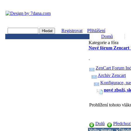
Registrovat
Přihlášení
Domů
Kategorie a fóra
Nové fórum Zencart 
.
ZenCart Forum In
Archiv Zencart
Konfigurace, na
nové zboží, s
Prohlížení tohoto vlá
Dolů
Předchoz