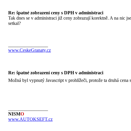
Re: špatné zobrazení ceny s DPH v administraci
Tak dnes se v administraci již ceny zobrazují korektně. A na nic j
setkal?
_________________
www.CeskeGranaty.cz
Re: špatné zobrazení ceny s DPH v administraci
Možná byl vypnutý Javascript v prohlížeči, protože ta druhá cena s
_________________
NISM
O
www.AUTOKSEFT.cz