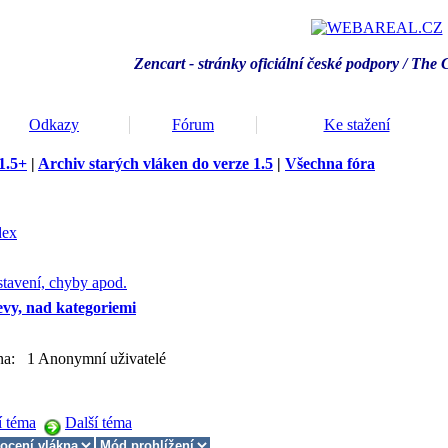
Zencart - stránky oficiální české podpory / T
he 
Odkazy
Fórum
Ke stažení
1.5+
|
Archiv starých vláken do verze 1.5
|
Všechna fóra
dex
stavení, chyby apod.
levy, nad kategoriemi
kna: 1 Anonymní uživatelé
í téma
Další téma