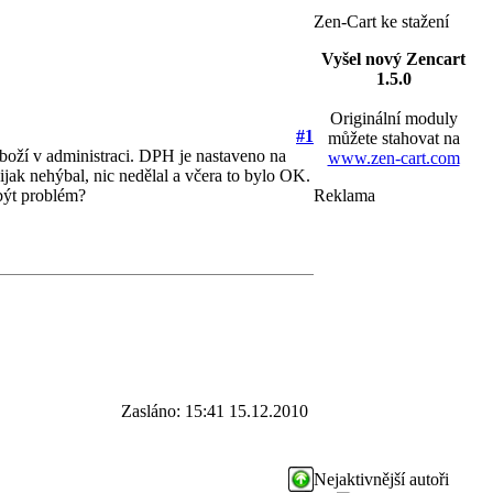
Zen-Cart ke stažení
Vyšel nový Zencart
1.5.0
Originální moduly
#1
můžete stahovat na
boží v administraci. DPH je nastaveno na
www.zen-cart.com
 nijak nehýbal, nic nedělal a včera to bylo OK.
být problém?
Reklama
Zasláno: 15:41 15.12.2010
Nejaktivnější autoři