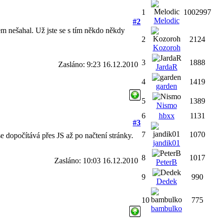
1
1002997
Melodic
#2
sem nešahal. Už jste se s tím někdo někdy
2
2124
Kozoroh
3
1888
Zasláno: 9:23 16.12.2010
JardaR
4
1419
garden
5
1389
Nismo
6
hbxx
1131
#3
7
1070
e dopočítává přes JS až po načtení stránky.
jandik01
8
1017
Zasláno: 10:03 16.12.2010
PeterB
9
990
Dedek
10
775
bambulko