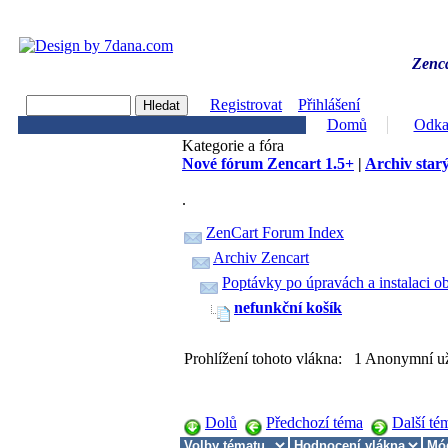
Zenca
Registrovat
Přihlášení
Domů
Odka
Kategorie a fóra
Nové fórum Zencart 1.5+
|
Archiv starý
.
ZenCart Forum Index
Archiv Zencart
Poptávky po úpravách a instalaci o
nefunkční košík
Prohlížení tohoto vlákna: 1 Anonymní už
Dolů
Předchozí téma
Další té