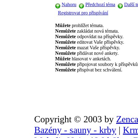
Nahoru
Předchozí téma
Další 
Registrovat pro přispívání
Můžete
prohlížet témata.
Nemůžete
zakládat nová témata.
Nemůžete
odpovídat na příspěvky.
Nemůžete
editovat Vaše příspěvky.
Nemůžete
mazat Vaše příspěvky.
Nemůžete
přidávat nové ankety.
Můžete
hlasovat v anketách.
Nemůžete
připojovat soubory k příspěvk
Nemůžete
přispívat bez schválení.
Copyright © 2003 by
Zenca
Bazény - sauny - krby
|
Krm