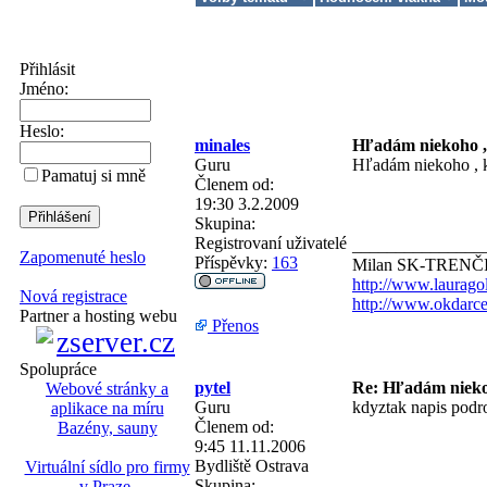
Přihlásit
Jméno:
Heslo:
minales
Hľadám niekoho ,
Guru
Hľadám niekoho , 
Pamatuj si mně
Členem od:
19:30 3.2.2009
Skupina:
Registrovaní uživatelé
_______________
Zapomenuté heslo
Příspěvky:
163
Milan SK-TRENČ
http://www.laurago
Nová registrace
http://www.okdarce
Partner a hosting webu
Přenos
Spolupráce
pytel
Re: Hľadám nieko
Webové stránky a
Guru
kdyztak napis podr
aplikace na míru
Členem od:
Bazény, sauny
9:45 11.11.2006
Bydliště
Ostrava
Virtuální sídlo pro firmy
Skupina:
v Praze
.