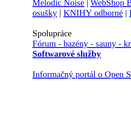
Melodic Noise
|
WebShop B
osušky
|
KNIHY odborné
|
Spolupráce
Fórum - bazény - sauny - k
Softwarové služby
Informačný portál o Open So