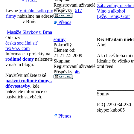
_______________
Registrovaní uživatelé
Zábavní pyrotechn
Příspěvky:
617
Levné
Virtuální sídlo pro
Víno a alkohol
firmy
nabízíme na adrese
Lyže, Tenis, Golf
v Brně.
Přenos
Masáže Slavkov u Brna
Odkazy
sonny
Re: Hľadám nieko
česká sociální síť
Pokročilý
Ahoj.
rexVoX.com
Členem od:
Informace a projekty na
21:21 2.5.2009
Ak chceš treba mi n
rodinné domy
naleznete
Skupina:
Ideálne čo všetko t
v našem blogu.
Registrovaní uživatelé
xml feed.
Příspěvky:
46
Navštívit můžete také
pasivní rodinné domy -
dřevostavby
, kde
_______________
naleznete informace o
Sonny
pasivních stavbách.
ICQ 229-034-230
skype: kubo05
Přenos