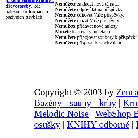
pasivní rodinné domy -
Nemůžete
zakládat nová témata.
dřevostavby
, kde
Nemůžete
odpovídat na příspěvky.
naleznete informace o
Nemůžete
editovat Vaše příspěvky.
pasivních stavbách.
Nemůžete
mazat Vaše příspěvky.
Nemůžete
přidávat nové ankety.
Můžete
hlasovat v anketách.
Nemůžete
připojovat soubory k příspěvk
Nemůžete
přispívat bez schválení.
Copyright © 2003 by
Zenca
Bazény - sauny - krby
|
Krm
Melodic Noise
|
WebShop B
osušky
|
KNIHY odborné
|