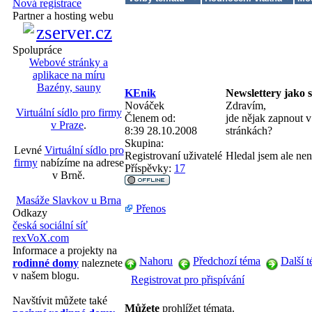
Nová registrace
Partner a hosting webu
Spolupráce
Webové stránky a
aplikace na míru
Bazény, sauny
KEnik
Newslettery jako 
Nováček
Zdravím,
Virtuální sídlo pro firmy
Členem od:
jde nějak zapnout v
v Praze
.
8:39 28.10.2008
stránkách?
Skupina:
Levné
Virtuální sídlo pro
Registrovaní uživatelé
Hledal jsem ale nen
firmy
nabízíme na adrese
Příspěvky:
17
v Brně.
Masáže Slavkov u Brna
Přenos
Odkazy
česká sociální síť
rexVoX.com
Informace a projekty na
Nahoru
Předchozí téma
Další 
rodinné domy
naleznete
v našem blogu.
Registrovat pro přispívání
Navštívit můžete také
Můžete
prohlížet témata.