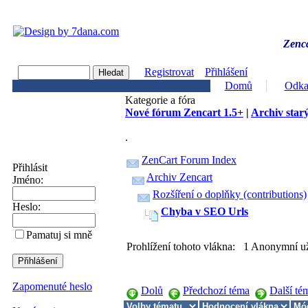
Zenca
Registrovat
Přihlášení
Domů
Odka
Kategorie a fóra
Nové fórum Zencart 1.5+
|
Archiv starý
.
ZenCart Forum Index
Přihlásit
Archiv Zencart
Jméno:
Rozšíření o doplňky (contributions)
Heslo:
Chyba v SEO Urls
Pamatuj si mně
Prohlížení tohoto vlákna: 1 Anonymní už
Zapomenuté heslo
Dolů
Předchozí téma
Další té