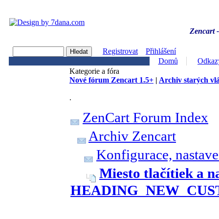
Zencart -
Registrovat
Přihlášení
Domů
Odkaz
Kategorie a fóra
Nové fórum Zencart 1.5+
|
Archiv starých vl
.
ZenCart Forum Index
Archiv Zencart
Konfigurace, nastave
Miesto tlačítiek a n
HEADING_NEW_CUS