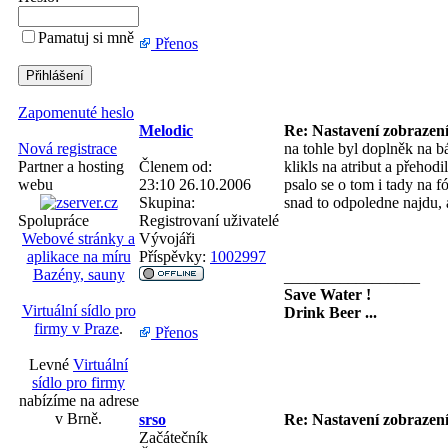
Pamatuj si mně
Přenos
Zapomenuté heslo
Melodic
Re: Nastavení zobrazení
na tohle byl doplněk na b
Nová registrace
Členem od:
klikls na atribut a přehodil
Partner a hosting
23:10 26.10.2006
psalo se o tom i tady na fó
webu
Skupina:
snad to odpoledne najdu, a
Registrovaní uživatelé
Spolupráce
Vývojáři
Webové stránky a
Příspěvky:
1002997
aplikace na míru
Bazény, sauny
_________________
Save Water !
Virtuální sídlo pro
Drink Beer ...
firmy v Praze
.
Přenos
Levné
Virtuální
sídlo pro firmy
nabízíme na adrese
v Brně.
srso
Re: Nastavení zobrazení
Začátečník