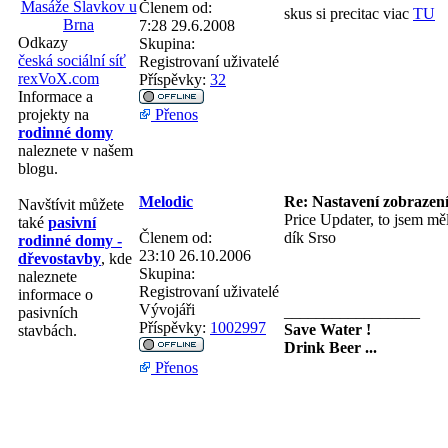
Masáže Slavkov u
Členem od:
skus si precitac viac
TU
Brna
7:28 29.6.2008
Odkazy
Skupina:
česká sociální síť
Registrovaní uživatelé
rexVoX.com
Příspěvky:
32
Informace a
Přenos
projekty na
rodinné domy
naleznete v našem
blogu.
Melodic
Re: Nastavení zobrazení
Navštívit můžete
Price Updater, to jsem měl
také
pasivní
Členem od:
dík Srso
rodinné domy -
23:10 26.10.2006
dřevostavby
, kde
Skupina:
naleznete
Registrovaní uživatelé
informace o
Vývojáři
_________________
pasivních
Příspěvky:
1002997
Save Water !
stavbách.
Drink Beer ...
Přenos