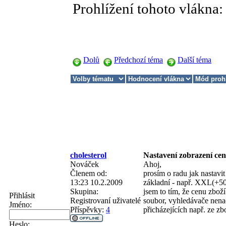
Prohlížení tohoto vlákna
Dolů
Předchozí téma
Další téma
cholesterol
Nastavení zobrazení cen
Nováček
Ahoj,
Členem od:
prosím o radu jak nastavi
13:23 10.2.2009
základní - např. XXL(+50
Skupina:
jsem to tím, že cenu zbož
Přihlásit
Registrovaní uživatelé
soubor, vyhledávače nena
Jméno:
Příspěvky:
4
přicházejících např. ze zb
Heslo: