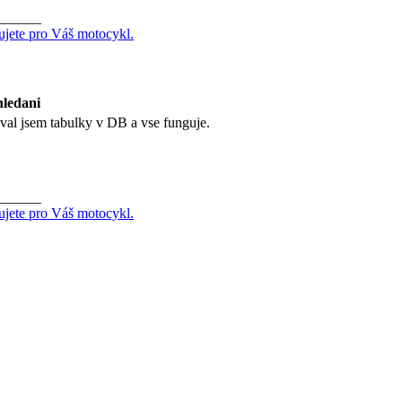
______
ujete pro Váš motocykl.
hledani
val jsem tabulky v DB a vse funguje.
______
ujete pro Váš motocykl.