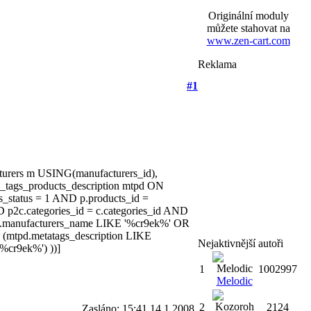
Originální moduly
můžete stahovat na
www.zen-cart.com
Reklama
#1
cturers m USING(manufacturers_id),
ta_tags_products_description mtpd ON
_status = 1 AND p.products_id =
 p2c.categories_id = c.categories_id AND
m.manufacturers_name LIKE '%cr9ek%' OR
(mtpd.metatags_description LIKE
Nejaktivnější autoři
%cr9ek%') ))]
1
1002997
Melodic
2
2124
Zasláno: 15:41 14.1.2008