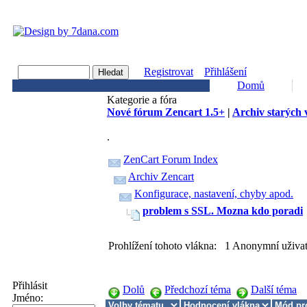
Registrovat
Přihlášení
Domů
Kategorie a fóra
Nové fórum Zencart 1.5+
|
Archiv starých 
.
ZenCart Forum Index
Archiv Zencart
Konfigurace, nastavení, chyby apod.
problem s SSL. Mozna kdo poradi
Prohlížení tohoto vlákna: 1 Anonymní uživat
Přihlásit
Dolů
Předchozí téma
Další téma
Jméno: