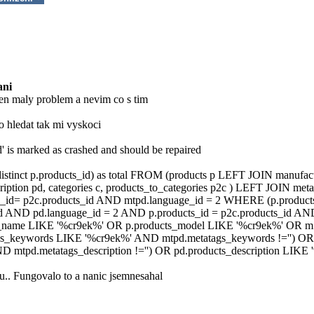
ani
n maly problem a nevim co s tim
hledat tak mi vyskoci
' is marked as crashed and should be repaired
(distinct p.products_id) as total FROM (products p LEFT JOIN manufa
ription pd, categories c, products_to_categories p2c ) LEFT JOIN me
s_id= p2c.products_id AND mtpd.language_id = 2 WHERE (p.products
d AND pd.language_id = 2 AND p.products_id = p2c.products_id AND
s_name LIKE '%cr9ek%' OR p.products_model LIKE '%cr9ek%' OR 
gs_keywords LIKE '%cr9ek%' AND mtpd.metatags_keywords !='') OR 
 mtpd.metatags_description !='') OR pd.products_description LIKE '
u.. Fungovalo to a nanic jsemnesahal