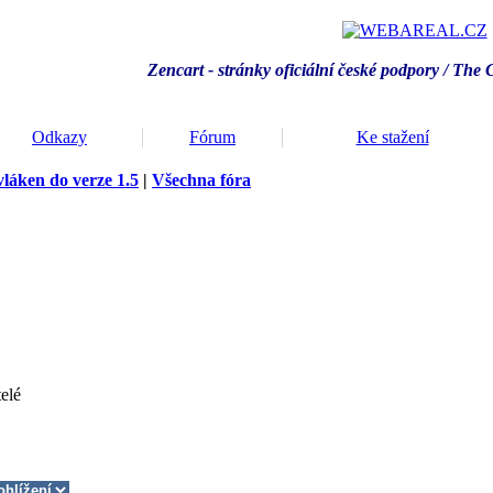
Zencart - stránky oficiální české podpory / T
he 
Odkazy
Fórum
Ke stažení
vláken do verze 1.5
|
Všechna fóra
elé