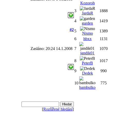
Kozoroh
3
1888
JardaR
4
1419
garden
#2
5
1389
Nismo
6
hbxx
1131
Zasláno: 20:24 14.1.2008
7
1070
jandik01
8
1017
PeterB
9
990
Dedek
10
775
bambulko
[
Rozšířené hledání
]