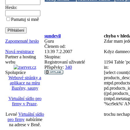
Heslo:
Pamatuj si mně
sundevil
chyba v hled
Guru
Zdar mam jede
Zapomenuté heslo
Členem od:
13:39 7.2.2007
Kdyz damneco 
Nová registrace
Skupina:
Partner a hosting
Registrovaní uživatelé
1194 Table 'pd
webu
Příspěvky:
340
in:
[select count
Spolupráce
products_desc
Webové stránky a
mtpd.product
aplikace na míru
pd.products_i
Bazény, sauny
((pd.product
(mtpd.metata
Virtuální sídlo pro
'%cr9ek%' AND
firmy v Praze
.
trochu nechap
Levné
Virtuální sídlo
pro firmy
nabízíme
na adrese v Brně.