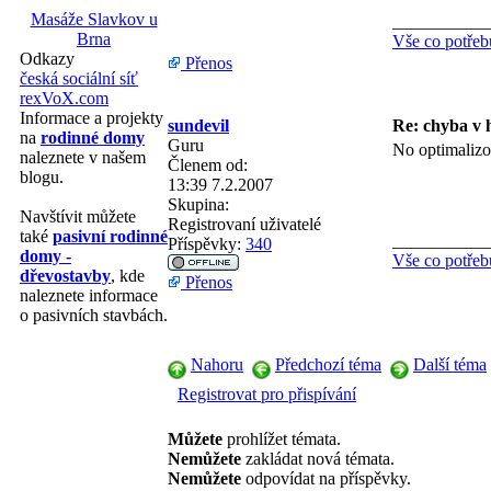
Masáže Slavkov u
___________
Brna
Vše co potřeb
Odkazy
Přenos
česká sociální síť
rexVoX.com
Informace a projekty
sundevil
Re: chyba v 
na
rodinné domy
Guru
No optimalizo
naleznete v našem
Členem od:
blogu.
13:39 7.2.2007
Skupina:
Navštívit můžete
Registrovaní uživatelé
také
pasivní rodinné
___________
Příspěvky:
340
domy -
Vše co potřeb
dřevostavby
, kde
Přenos
naleznete informace
o pasivních stavbách.
Nahoru
Předchozí téma
Další téma
Registrovat pro přispívání
Můžete
prohlížet témata.
Nemůžete
zakládat nová témata.
Nemůžete
odpovídat na příspěvky.