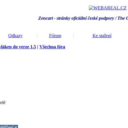
Zencart - stránky oficiální české podpory / T
he 
Odkazy
Fórum
Ke stažení
vláken do verze 1.5
|
Všechna fóra
elé