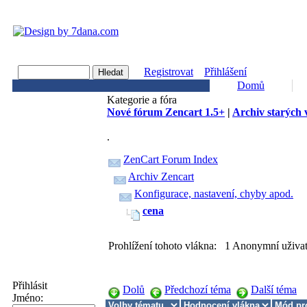
Registrovat
Přihlášení
Domů
Kategorie a fóra
Nové fórum Zencart 1.5+
|
Archiv starých 
.
ZenCart Forum Index
Archiv Zencart
Konfigurace, nastavení, chyby apod.
cena
Prohlížení tohoto vlákna: 1 Anonymní uživat
Přihlásit
Dolů
Předchozí téma
Další téma
Jméno: