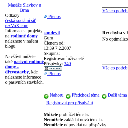
Masáže Slavkov u
___________
Brna
Vše co potřeb
Odkazy
Přenos
česká sociální síť
rexVoX.com
Informace a projekty
sundevil
Re: chyba v 
na
rodinné domy
Guru
No optimalizo
naleznete v našem
Členem od:
blogu.
13:39 7.2.2007
Skupina:
Navštívit můžete
Registrovaní uživatelé
také
pasivní rodinné
___________
Příspěvky:
340
domy -
Vše co potřeb
dřevostavby
, kde
Přenos
naleznete informace
o pasivních stavbách.
Nahoru
Předchozí téma
Další téma
Registrovat pro přispívání
Můžete
prohlížet témata.
Nemůžete
zakládat nová témata.
Nemůžete
odpovídat na příspěvky.