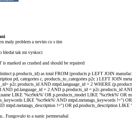
ani
n maly problem a nevim co s tim
hledat tak mi vyskoci
' is marked as crashed and should be repaired
(distinct p.products_id) as total FROM (products p LEFT JOIN manufa
ription pd, categories c, products_to_categories p2c ) LEFT JOIN me
s_id= p2c.products_id AND mtpd.language_id = 2 WHERE (p.products
d AND pd.language_id = 2 AND p.products_id = p2c.products_id AND
s_name LIKE '%cr9ek%' OR p.products_model LIKE '%cr9ek%' OR 
gs_keywords LIKE '%cr9ek%' AND mtpd.metatags_keywords !='') OR 
 mtpd.metatags_description !='') OR pd.products_description LIKE '
u.. Fungovalo to a nanic jsemnesahal