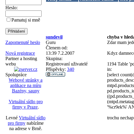
Heslo:
Pamatuj si mně
sundevil
chyba v hled
Guru
Zdar mam jede
Zapomenuté heslo
Členem od:
13:39 7.2.2007
Kdyz damneco 
Nová registrace
Skupina:
Partner a hosting
Registrovaní uživatelé
1194 Table 'pd
webu
Příspěvky:
340
in:
[select count
Spolupráce
products_desc
Webové stránky a
mtpd.product
aplikace na míru
pd.products_i
Bazény, sauny
((pd.product
(mtpd.metata
Virtuální sídlo pro
'%cr9ek%' AND
firmy v Praze
.
trochu nechap
Levné
Virtuální sídlo
pro firmy
nabízíme
na adrese v Brně.