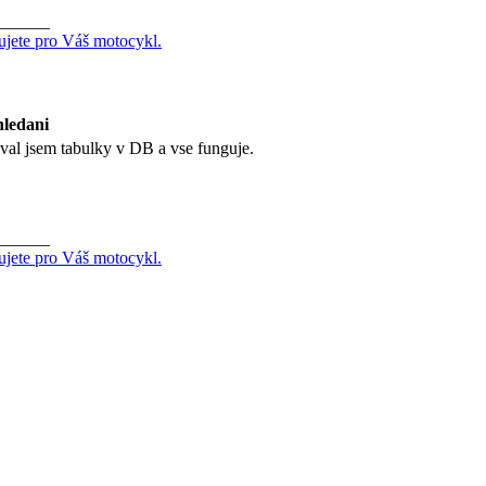
______
ujete pro Váš motocykl.
hledani
val jsem tabulky v DB a vse funguje.
______
ujete pro Váš motocykl.