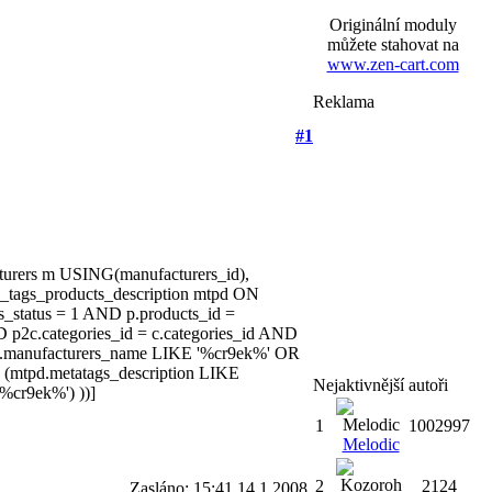
Originální moduly
můžete stahovat na
www.zen-cart.com
Reklama
#1
cturers m USING(manufacturers_id),
ta_tags_products_description mtpd ON
_status = 1 AND p.products_id =
 p2c.categories_id = c.categories_id AND
m.manufacturers_name LIKE '%cr9ek%' OR
(mtpd.metatags_description LIKE
Nejaktivnější autoři
%cr9ek%') ))]
1
1002997
Melodic
2
2124
Zasláno: 15:41 14.1.2008