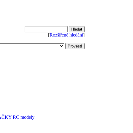
[
Rozšířené hledání
]
AČKY
RC modely