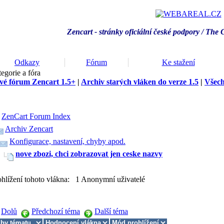
Zencart - stránky oficiální české podpory / T
he 
Odkazy
Fórum
Ke stažení
egorie a fóra
vé fórum Zencart 1.5+
|
Archiv starých vláken do verze 1.5
|
Všech
ZenCart Forum Index
Archiv Zencart
Konfigurace, nastavení, chyby apod.
nove zbozi, chci zobrazovat jen ceske nazvy
ohlížení tohoto vlákna: 1 Anonymní uživatelé
Dolů
Předchozí téma
Další téma