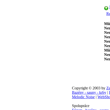
Re
Mů
Ne
Ne
Ne
Ne
Ne
Mů
Ne
Ne
Copyright © 2003 by
Ze
Bazény - sauny - krby
|
Melodic Noise
|
WebSho
Spolupráce