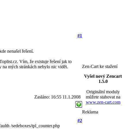
#1
de nenašel řešení.
plist.cz. Vím, že existuje řešení jak to
Zen-Cart ke stažení
by na mých stránkách nebylo nic vidět.
Vyšel nový Zencart
1.5.0
Originální moduly
Zasláno: 16:55 11.1.2008
můžete stahovat na
www.zen-cart.com
Reklama
#2
faulth /sedeboxes/tpl_counter.php