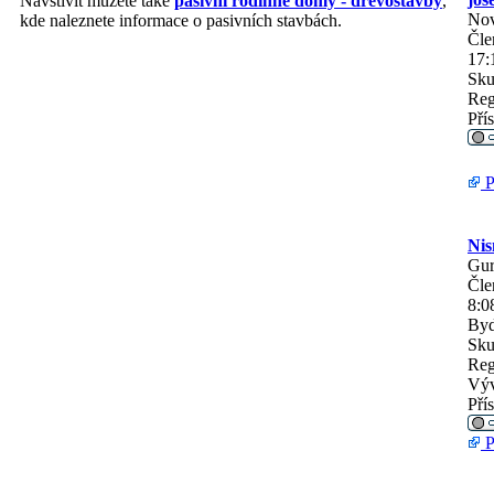
Navštívit můžete také
pasivní rodinné domy - dřevostavby
,
No
kde naleznete informace o pasivních stavbách.
Čle
17:
Sku
Reg
Pří
P
Ni
Gu
Čle
8:0
Byd
Sku
Reg
Výv
Pří
P