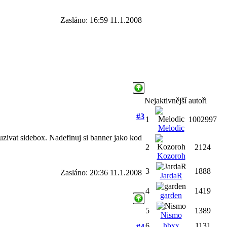
Zasláno: 16:59 11.1.2008
Nejaktivnější autoři
#3
1
1002997
Melodic
zivat sidebox. Nadefinuj si banner jako kod
2
2124
Kozoroh
3
1888
Zasláno: 20:36 11.1.2008
JardaR
4
1419
garden
5
1389
Nismo
6
hbxx
1131
#4