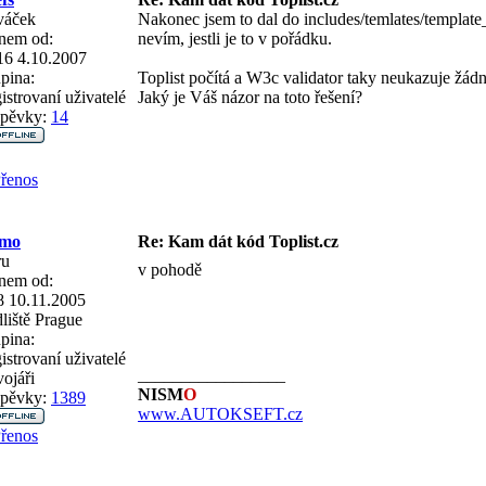
váček
Nakonec jsem to dal do includes/temlates/template
nem od:
nevím, jestli je to v pořádku.
16 4.10.2007
pina:
Toplist počítá a W3c validator taky neukazuje žád
istrovaní uživatelé
Jaký je Váš názor na toto řešení?
spěvky:
14
řenos
smo
Re: Kam dát kód Toplist.cz
ru
v pohodě
nem od:
8 10.11.2005
liště
Prague
pina:
istrovaní uživatelé
_________________
ojáři
NISM
O
spěvky:
1389
www.AUTOKSEFT.cz
řenos