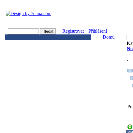
Registrovat
Přihlášení
Domů
Kat
No
.
Pr