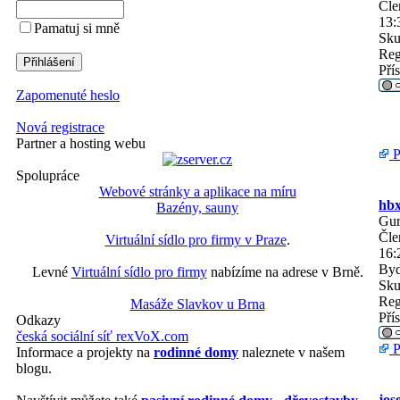
Čle
13:
Pamatuj si mně
Sku
Reg
Pří
Zapomenuté heslo
Nová registrace
Partner a hosting webu
P
Spolupráce
Webové stránky a aplikace na míru
hb
Bazény, sauny
Gu
Čle
Virtuální sídlo pro firmy v Praze
.
16:
Byd
Levné
Virtuální sídlo pro firmy
nabízíme na adrese v Brně.
Sku
Reg
Masáže Slavkov u Brna
Pří
Odkazy
česká sociální síť rexVoX.com
P
Informace a projekty na
rodinné domy
naleznete v našem
blogu.
jos