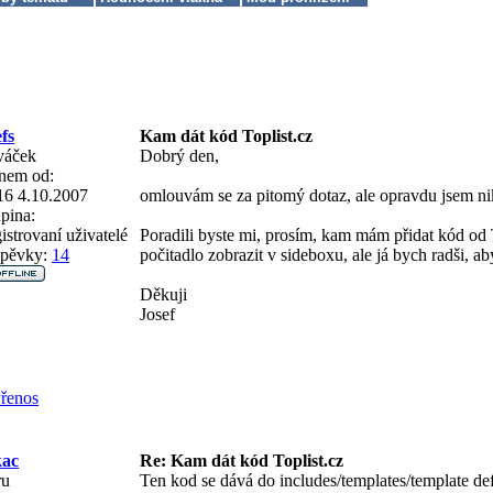
efs
Kam dát kód Toplist.cz
váček
Dobrý den,
nem od:
16 4.10.2007
omlouvám se za pitomý dotaz, ale opravdu jsem nik
pina:
istrovaní uživatelé
Poradili byste mi, prosím, kam mám přidat kód od To
spěvky:
14
počitadlo zobrazit v sideboxu, ale já bych radši, a
Děkuji
Josef
řenos
kac
Re: Kam dát kód Toplist.cz
ru
Ten kod se dává do includes/templates/template de