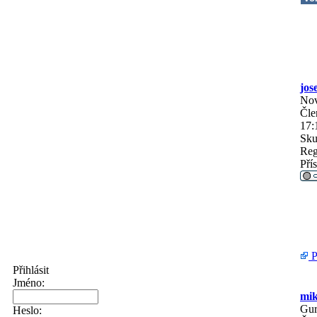
jos
No
Čle
17:
Sku
Reg
Pří
P
Přihlásit
Jméno:
mi
Gu
Heslo: