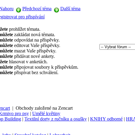
Nahoru
Předchozí téma
Další téma
gistrovat pro přispívání
žete
prohlížet témata.
můžete
zakládat nová témata.
můžete
odpovídat na příspěvky.
můžete
editovat Vaše příspěvky.
můžete
mazat Vaše příspěvky.
můžete
přidávat nové ankety.
žete
hlasovat v anketách.
můžete
připojovat soubory k příspěvkům.
můžete
přispívat bez schválení.
ncart
|
Obchody založené na Zencart
Krmivo pro psy
|
Umělé květiny
p Building
|
Textilní dorty z ručníku a osušky
|
KNIHY odborné
|
HR