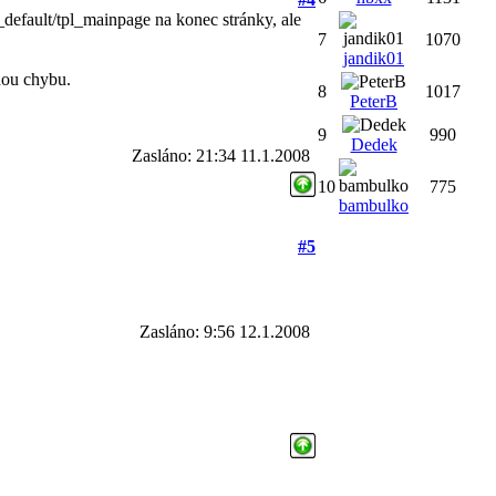
_default/tpl_mainpage na konec stránky, ale
7
1070
jandik01
nou chybu.
8
1017
PeterB
9
990
Dedek
Zasláno: 21:34 11.1.2008
10
775
bambulko
#5
Zasláno: 9:56 12.1.2008