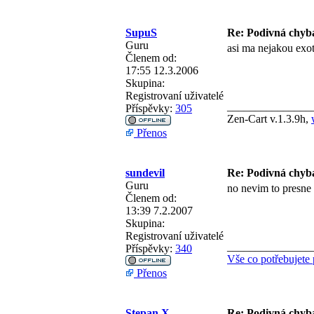
SupuS
Re: Podivná chyb
Guru
asi ma nejakou exo
Členem od:
17:55 12.3.2006
Skupina:
Registrovaní uživatelé
_______________
Příspěvky:
305
Zen-Cart v.1.3.9h,
Přenos
sundevil
Re: Podivná chyb
Guru
no nevim to presne
Členem od:
13:39 7.2.2007
Skupina:
Registrovaní uživatelé
_______________
Příspěvky:
340
Vše co potřebujete
Přenos
Stepan.X
Re: Podivná chyb