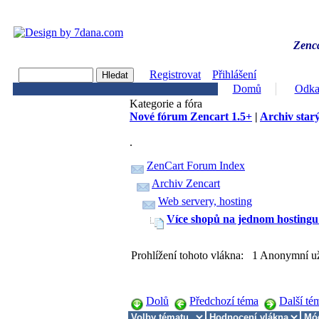
Zenca
Registrovat
Přihlášení
Domů
Odka
Kategorie a fóra
Nové fórum Zencart 1.5+
|
Archiv starý
.
ZenCart Forum Index
Archiv Zencart
Web servery, hosting
Více shopů na jednom hostingu
Prohlížení tohoto vlákna: 1 Anonymní už
Dolů
Předchozí téma
Další té