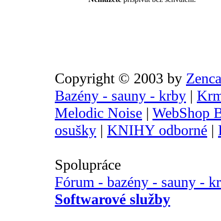
Copyright © 2003 by
Zenca
Bazény - sauny - krby
|
Krm
Melodic Noise
|
WebShop B
osušky
|
KNIHY odborné
|
Spolupráce
Fórum - bazény - sauny - k
Softwarové služby