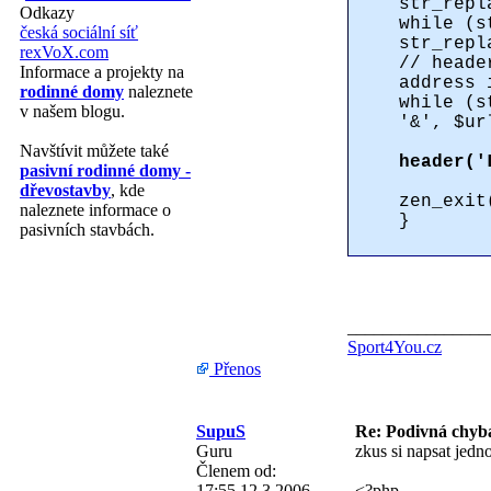
str_repl
Odkazy
while (s
česká sociální síť
str_repl
rexVoX.com
// heade
Informace a projekty na
address 
rodinné domy
naleznete
while (s
v našem blogu.
'&', $ur
Navštívit můžete také
header('
pasivní rodinné domy -
dřevostavby
, kde
zen_exit
naleznete informace o
}
pasivních stavbách.
________________
Sport4You.cz
Přenos
SupuS
Re: Podivná chyb
Guru
zkus si napsat jedn
Členem od:
17:55 12.3.2006
<?php