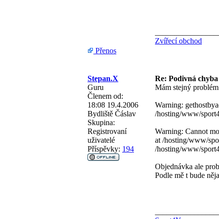
________________
Zvířecí obchod
Přenos
Stepan.X
Re: Podivná chyba
Guru
Mám stejný problém. 
Členem od:
18:08 19.4.2006
Warning: gethostbyad
Bydliště
Čáslav
/hosting/www/sport4
Skupina:
Registrovaní
Warning: Cannot modi
uživatelé
at /hosting/www/spo
Příspěvky:
194
/hosting/www/sport4
Objednávka ale prob
Podle mě t bude něj
________________