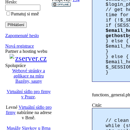
Heslo:
$login_p
// get h
Pamatuj si mně
time for
if (!$_S
if (SESS
$email_h
Zapomenuté heslo
gethostb
} else {
Nová registrace
$email_h
Partner a hosting webu
}
} else {
$email_h
Spolupráce
$_SESSIO
Webové stránky a
}
aplikace na míru
Bazény, sauny
Virtuální sídlo pro firmy
functions_general.p
v Praze
.
Citát:
Levné
Virtuální sídlo pro
firmy
nabízíme na adrese
v Brně.
// clean
while (s
Masáže Slavkov u Brna