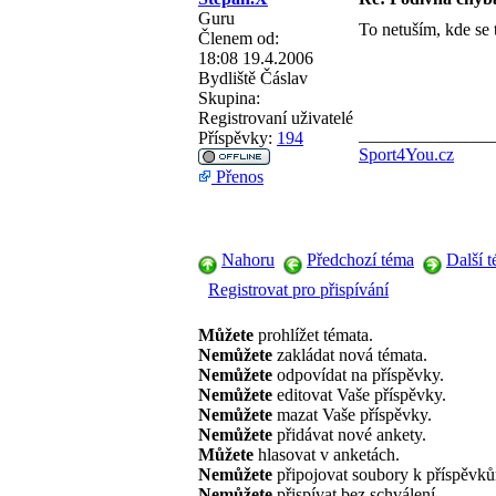
Guru
To netuším, kde se
Členem od:
18:08 19.4.2006
Bydliště
Čáslav
Skupina:
Registrovaní uživatelé
_______________
Příspěvky:
194
Sport4You.cz
Přenos
Nahoru
Předchozí téma
Další 
Registrovat pro přispívání
Můžete
prohlížet témata.
Nemůžete
zakládat nová témata.
Nemůžete
odpovídat na příspěvky.
Nemůžete
editovat Vaše příspěvky.
Nemůžete
mazat Vaše příspěvky.
Nemůžete
přidávat nové ankety.
Můžete
hlasovat v anketách.
Nemůžete
připojovat soubory k příspěvk
Nemůžete
přispívat bez schválení.