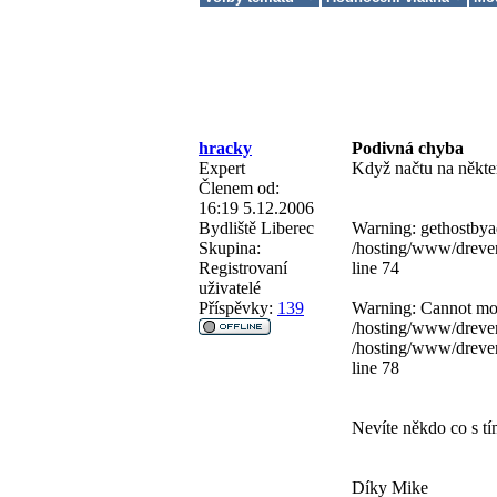
hracky
Podivná chyba
Expert
Když načtu na někter
Členem od:
16:19 5.12.2006
Bydliště
Liberec
Warning: gethostbyad
Skupina:
/hosting/www/dreven
Registrovaní
line 74
uživatelé
Příspěvky:
139
Warning: Cannot modi
/hosting/www/dreven
/hosting/www/dreven
line 78
Nevíte někdo co s tí
Díky Mike