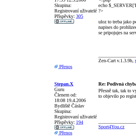
Skupina:
echo $_SERVER[
Registrovaní uživatelé
?>
Příspěvky:
305
uloz to treba jako p
napises do prohlize
se pripojujes na ser
_______________
Zen-Cart v.1.3.9h,
Přenos
Stepan.X
Re: Podivná chyb
Guru
Přesně tak, tak to 
Členem od:
to objevilo po regi
18:08 19.4.2006
Bydliště
Čáslav
Skupina:
Registrovaní uživatelé
_______________
Příspěvky:
194
Sport4You.cz
Přenos