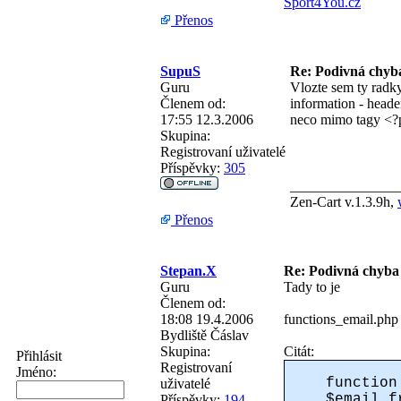
Sport4You.cz
Přenos
SupuS
Re: Podivná chyb
Guru
Vlozte sem ty radk
Členem od:
information - header
17:55 12.3.2006
neco mimo tagy <?p
Skupina:
Registrovaní uživatelé
Příspěvky:
305
_______________
Zen-Cart v.1.3.9h,
Přenos
Stepan.X
Re: Podivná chyba
Guru
Tady to je
Členem od:
18:08 19.4.2006
functions_email.php
Bydliště
Čáslav
Skupina:
Citát:
Přihlásit
Registrovaní
Jméno:
function
uživatelé
$email_f
Příspěvky:
194