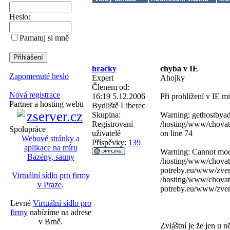
Heslo:
Pamatuj si mně
hracky
chyba v IE
Zapomenuté heslo
Expert
Ahojky
Členem od:
Nová registrace
16:19 5.12.2006
Při prohlížení v IE m
Partner a hosting webu
Bydliště
Liberec
Skupina:
Warning: gethostbyadd
Registrovaní
/hosting/www/chovate
Spolupráce
uživatelé
on line 74
Webové stránky a
Příspěvky:
139
aplikace na míru
Warning: Cannot modif
Bazény, sauny
/hosting/www/chovat
potreby.eu/www/zveri
Virtuální sídlo pro firmy
/hosting/www/chovat
v Praze
.
potreby.eu/www/zveri
Levné
Virtuální sídlo pro
firmy
nabízíme na adrese
v Brně.
Zvláštní je že jen u 