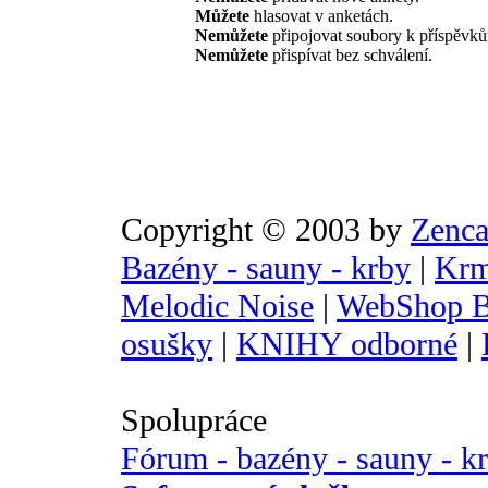
Můžete
hlasovat v anketách.
Nemůžete
připojovat soubory k příspěvk
Nemůžete
přispívat bez schválení.
Copyright © 2003 by
Zenca
Bazény - sauny - krby
|
Krm
Melodic Noise
|
WebShop B
osušky
|
KNIHY odborné
|
Spolupráce
Fórum - bazény - sauny - k