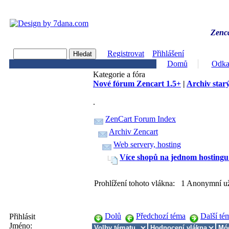
Zenca
Registrovat
Přihlášení
Domů
Odka
Kategorie a fóra
Nové fórum Zencart 1.5+
|
Archiv starý
.
ZenCart Forum Index
Archiv Zencart
Web servery, hosting
Více shopů na jednom hostingu
Prohlížení tohoto vlákna: 1 Anonymní už
Dolů
Předchozí téma
Další té
Přihlásit
Jméno: