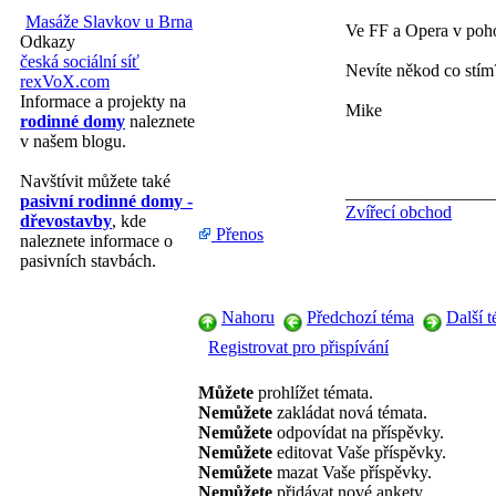
Masáže Slavkov u Brna
Ve FF a Opera v poh
Odkazy
česká sociální síť
Nevíte někod co stím
rexVoX.com
Informace a projekty na
Mike
rodinné domy
naleznete
v našem blogu.
Navštívit můžete také
_________________
pasivní rodinné domy -
Zvířecí obchod
dřevostavby
, kde
Přenos
naleznete informace o
pasivních stavbách.
Nahoru
Předchozí téma
Další 
Registrovat pro přispívání
Můžete
prohlížet témata.
Nemůžete
zakládat nová témata.
Nemůžete
odpovídat na příspěvky.
Nemůžete
editovat Vaše příspěvky.
Nemůžete
mazat Vaše příspěvky.
Nemůžete
přidávat nové ankety.