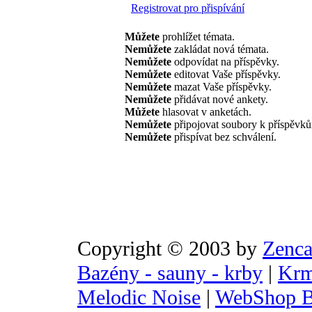
Registrovat pro přispívání
Můžete
prohlížet témata.
Nemůžete
zakládat nová témata.
Nemůžete
odpovídat na příspěvky.
Nemůžete
editovat Vaše příspěvky.
Nemůžete
mazat Vaše příspěvky.
Nemůžete
přidávat nové ankety.
Můžete
hlasovat v anketách.
Nemůžete
připojovat soubory k příspěvk
Nemůžete
přispívat bez schválení.
Copyright © 2003 by
Zenca
Bazény - sauny - krby
|
Krm
Melodic Noise
|
WebShop B