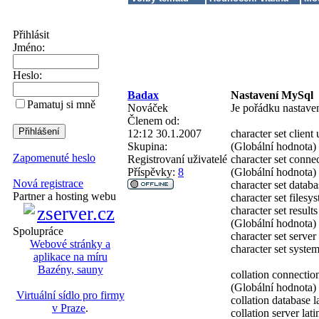
Přihlásit
Jméno:
Heslo:
Badax
Nastavení MySql
Pamatuj si mně
Nováček
Je pořádku nastave
Členem od:
12:12 30.1.2007
character set client 
Skupina:
(Globální hodnota) 
Zapomenuté heslo
Registrovaní uživatelé
character set conne
Příspěvky:
8
(Globální hodnota) 
Nová registrace
character set databa
Partner a hosting webu
character set filesy
character set results
(Globální hodnota) 
Spolupráce
character set server 
Webové stránky a
character set system
aplikace na míru
Bazény, sauny
collation connectio
(Globální hodnota)
Virtuální sídlo pro firmy
collation database 
v Praze
.
collation server la