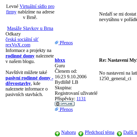
Levné
Virtuální sídlo pro
firmy
nabízíme na adrese
Nedaří se mi dostat
v Brně.
nevytáhnu v pořádk
Masáže Slavkov u Brna
Odkazy
česká sociální síť
Přenos
rexVoX.com
Informace a projekty na
rodinné domy
naleznete
hbxx
Re: Nastavení My
v našem blogu.
Guru
Členem od:
Navštívit můžete také
No nastaveni na lat
16:23 9.10.2006
pasivní rodinné domy -
1250_general_ci
Bydliště
LB
dřevostavby
, kde
Skupina:
naleznete informace o
Registrovaní uživatelé
pasivních stavbách.
Příspěvky:
1131
Přenos
Nahoru
Předchozí téma
Další 