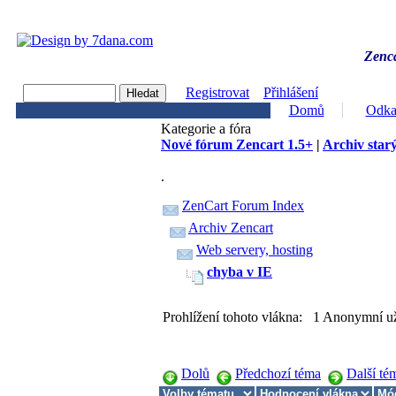
Zenca
Registrovat
Přihlášení
Domů
Odka
Kategorie a fóra
Nové fórum Zencart 1.5+
|
Archiv starý
.
ZenCart Forum Index
Archiv Zencart
Web servery, hosting
chyba v IE
Prohlížení tohoto vlákna: 1 Anonymní už
Dolů
Předchozí téma
Další té