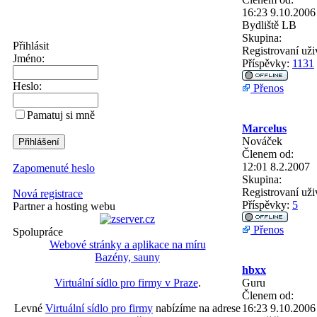
16:23 9.10.2006
Bydliště
LB
Skupina:
Přihlásit
Registrovaní uži
Jméno:
Příspěvky:
1131
Heslo:
Přenos
Pamatuj si mně
Marcelus
Nováček
Členem od:
12:01 8.2.2007
Zapomenuté heslo
Skupina:
Registrovaní uži
Nová registrace
Příspěvky:
5
Partner a hosting webu
Přenos
Spolupráce
Webové stránky a aplikace na míru
Bazény, sauny
hbxx
Guru
Virtuální sídlo pro firmy v Praze
.
Členem od:
16:23 9.10.2006
Levné
Virtuální sídlo pro firmy
nabízíme na adrese