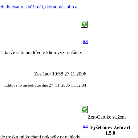
eb dinosaurus běží dál, dokud nás php a
#3
l, takže si to nejdříve v klidu vyzkouším v
Zasláno: 10:58 27.11.2006
Editováno melodic ze dne 27. 11. 2006 11:32:34
Zen-Cart ke stažení
#4
Vyšel nový Zencart
1.5.0
ale trosku mi kochani pokazily ty nahledy.