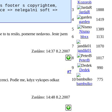
Kozoroh
s footer s copyrightem,
3
1888
ce => nelegalni soft =>
JardaR
4
1419
garden
5
1389
Nismo
e to tu resilo, pomerne nedavno. Jeste jsem
6
hbxx
1131
7
1070
jandik01
Zasláno: 14:37 8.2.2007
8
1017
PeterB
9
990
Dedek
#7
10
775
icenci. Podle me, kdyz vykopes odkaz
bambulko
Zasláno: 14:48 8.2.2007