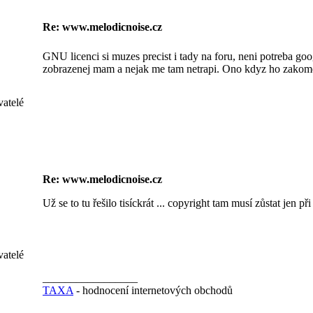
Re: www.melodicnoise.cz
GNU licenci si muzes precist i tady na foru, neni potreba goog
zobrazenej mam a nejak me tam netrapi. Ono kdyz ho zakomen
vatelé
Re: www.melodicnoise.cz
Už se to tu řešilo tisíckrát ... copyright tam musí zůstat jen př
vatelé
_________________
TAXA
- hodnocení internetových obchodů