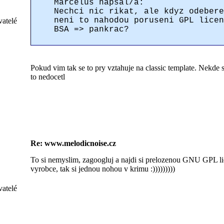
Marcelus napsal/a:
Nechci nic rikat, ale kdyz odebere
neni to nahodou poruseni GPL licen
vatelé
BSA => pankrac?
Pokud vim tak se to pry vztahuje na classic template. Nekde s
to nedocetl
Re: www.melodicnoise.cz
To si nemyslim, zagoogluj a najdi si prelozenou GNU GPL l
vyrobce, tak si jednou nohou v krimu :)))))))))
vatelé