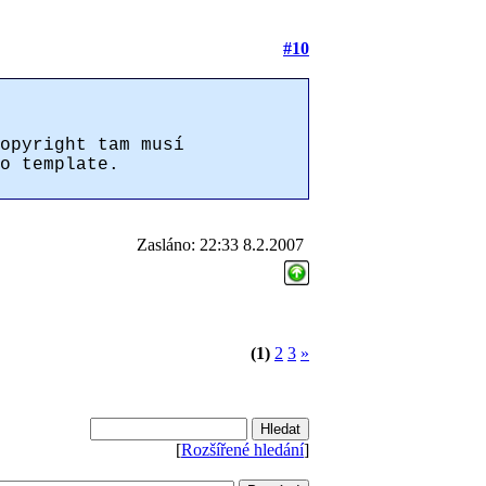
#10
opyright tam musí
o template.
Zasláno: 22:33 8.2.2007
(1)
2
3
»
[
Rozšířené hledání
]