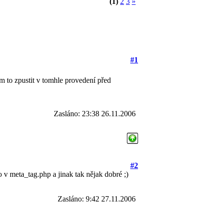
(1)
2
3
»
#1
sem to zpustit v tomhle provedení před
Zasláno: 23:38 26.11.2006
#2
o v meta_tag.php a jinak tak nějak dobré ;)
Zasláno: 9:42 27.11.2006