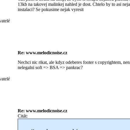
13kb na takovej malinkej nahled je dost. Chtelo by to asi nej
instalaci? Se pokusime nejak vyresit
vatelé
Re: www.melodicnoise.cz
Nechci nic rikat, ale kdyz odeberes footer s copyrightem, n
nelegalni soft => BSA => pankrac?
vatelé
Re: www.melodicnoise.cz
Citát: