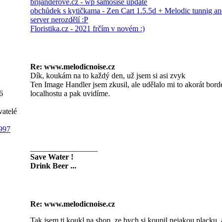
brijanderove.cz - wp samosise update
obchůdek s kytičkama - Zen Cart 1.5.5d + Melodic tunnig an
server nerozdělí :P
Floristika.cz - 2021 frčím v novém :)
Re: www.melodicnoise.cz
Dík, koukám na to každý den, už jsem si asi zvyk
Ten Image Handler jsem zkusil, ale udělalo mi to akorát borde
6
localhostu a pak uvidíme.
vatelé
997
_________________
Save Water !
Drink Beer ...
Re: www.melodicnoise.cz
Tak jsem ti koukl na shop, ze bych si koupil nejakou placku, 