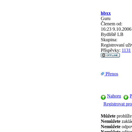
hbxx
Guru
Členem od:
16:23 9.10.2006
Bydliště
LB
Skupina:
Registrovaní uži
Příspěvky:
1131
Přenos
Nahoru
P
Registrovat pro
Můžete
prohlíže
Nemůžete
zaklá
Nemůžete
odpov
Nemůžete
edito