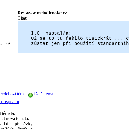
Re: www.melodicnoise.cz
Citát:
I.C. napsal/a:
Už se to tu řešilo tisíckrát ... c
zůstat jen při použití standartníh
vatelé
ředchozí téma
Další téma
 přispívání
t témata.
dat nová témata.
ídat na příspěvky.
vat Vaše příspěvky.