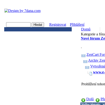
Registrovat
Přihlášení
Domů
Kategorie a fóra
Nové fórum Ze
.
ZenCart Fo
Archiv Zen
Vytvořen
www.e-
Prohlížení toho
Dolů
Př