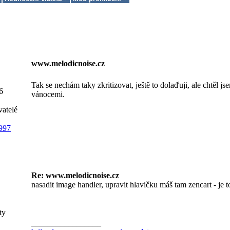
www.melodicnoise.cz
Tak se nechám taky zkritizovat, ještě to dolaďuji, ale chtěl j
6
vánocemi.
vatelé
997
Re: www.melodicnoise.cz
nasadit image handler, upravit hlavičku máš tam zencart - je t
ty
_________________