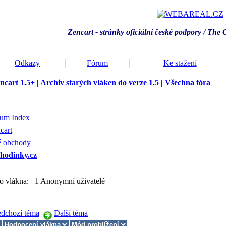
Zencart - stránky oficiální české podpory / T
he 
Odkazy
Fórum
Ke stažení
ncart 1.5+
|
Archiv starých vláken do verze 1.5
|
Všechna fóra
rum Index
cart
é obchody
hodinky.cz
to vlákna: 1 Anonymní uživatelé
edchozí téma
Další téma