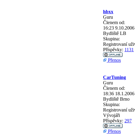
hbxx
Guru
Členem od:
16:23 9.10.2006
Bydliště
LB
Skupina:
Registrovaní uži
Příspěvky:
1131
Přenos
CarTuning
Guru
Členem od:
18:36 18.1.2006
Bydliště
Brno
Skupina:
Registrovaní uži
Vývojáři
Příspěvky:
297
Přenos