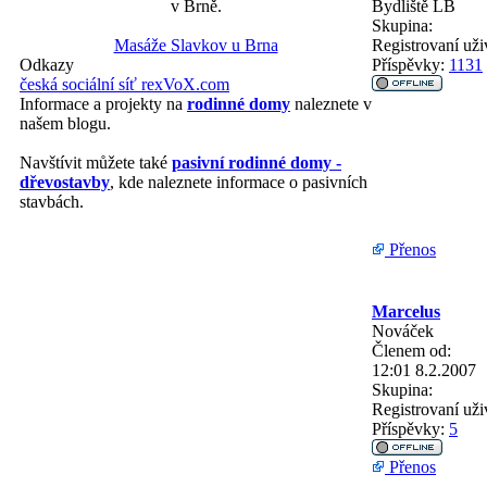
Bydliště
LB
v Brně.
Skupina:
Registrovaní uži
Masáže Slavkov u Brna
Příspěvky:
1131
Odkazy
česká sociální síť rexVoX.com
Informace a projekty na
rodinné domy
naleznete v
našem blogu.
Navštívit můžete také
pasivní rodinné domy -
dřevostavby
, kde naleznete informace o pasivních
stavbách.
Přenos
Marcelus
Nováček
Členem od:
12:01 8.2.2007
Skupina:
Registrovaní uži
Příspěvky:
5
Přenos