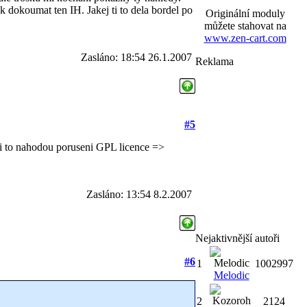
ak dokoumat ten IH. Jakej ti to dela bordel po
Originální moduly
můžete stahovat na
www.zen-cart.com
Zasláno: 18:54 26.1.2007
Reklama
#5
eni to nahodou poruseni GPL licence =>
Zasláno: 13:54 8.2.2007
Nejaktivnější autoři
#6
1
1002997
Melodic
2
2124