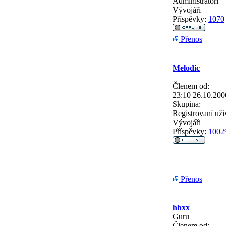
Administrátoři
Vývojáři
Příspěvky:
1070
Přenos
Melodic
Členem od:
23:10 26.10.200
Skupina:
Registrovaní uži
Vývojáři
Příspěvky:
1002
Přenos
hbxx
Guru
Členem od: